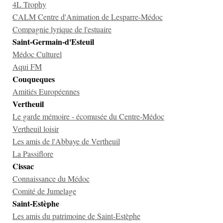
4L Trophy
CALM Centre d'Animation de Lesparre-Médoc
Compagnie lyrique de l'estuaire
Saint-Germain-d'Esteuil
Médoc Culturel
Aqui FM
Couqueques
Amitiés Européennes
Vertheuil
Le garde mémoire - écomusée du Centre-Médoc
Vertheuil loisir
Les amis de l'Abbaye de Vertheuil
La Passiflore
Cissac
Connaissance du Médoc
Comité de Jumelage
Saint-Estèphe
Les amis du patrimoine de Saint-Estèphe