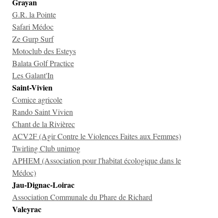
Grayan
G.R. la Pointe
Safari Médoc
Ze Gurp Surf
Motoclub des Esteys
Balata Golf Practice
Les Galant'In
Saint-Vivien
Comice agricole
Rando Saint Vivien
Chant de la Rivièrec
ACV2F (Agir Contre le Violences Faites aux Femmes)
Twirling Club unimog
APHEM (Association pour l'habitat écologique dans le
Médoc)
Jau-Dignac-Loirac
Association Communale du Phare de Richard
Valeyrac