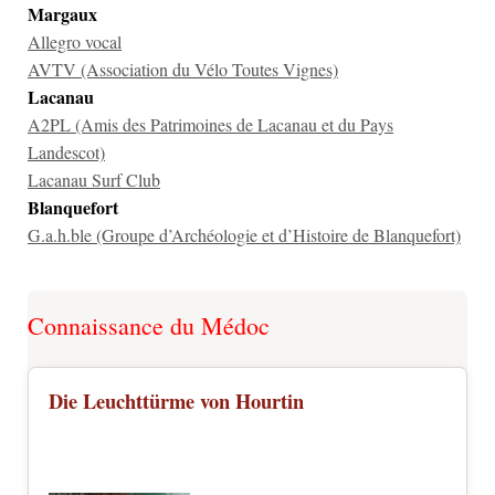
Margaux
Allegro vocal
AVTV (Association du Vélo Toutes Vignes)
Lacanau
A2PL (Amis des Patrimoines de Lacanau et du Pays
Landescot)
Lacanau Surf Club
Blanquefort
G.a.h.ble (Groupe d’Archéologie et d’Histoire de Blanquefort)
Connaissance du Médoc
Die Leuchttürme von Hourtin