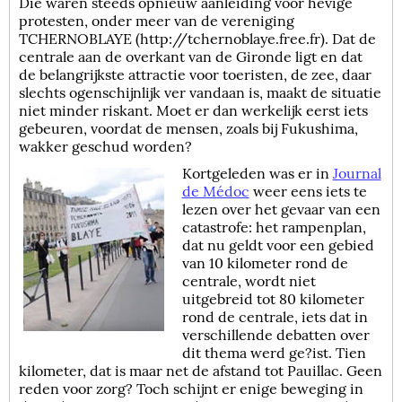
Die waren steeds opnieuw aanleiding voor hevige
protesten, onder meer van de vereniging
TCHERNOBLAYE (http://tchernoblaye.free.fr). Dat de
centrale aan de overkant van de Gironde ligt en dat
de belangrijkste attractie voor toeristen, de zee, daar
slechts ogenschijnlijk ver vandaan is, maakt de situatie
niet minder riskant. Moet er dan werkelijk eerst iets
gebeuren, voordat de mensen, zoals bij Fukushima,
wakker geschud worden?
Kortgeleden was er in
Journal
de Médoc
weer eens iets te
lezen over het gevaar van een
catastrofe: het rampenplan,
dat nu geldt voor een gebied
van 10 kilometer rond de
centrale, wordt niet
uitgebreid tot 80 kilometer
rond de centrale, iets dat in
verschillende debatten over
dit thema werd ge?ist. Tien
kilometer, dat is maar net de afstand tot Pauillac. Geen
reden voor zorg? Toch schijnt er enige beweging in