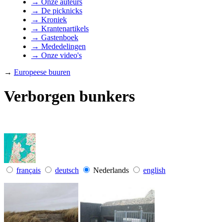
→ Onze auteurs
→ De picknicks
→ Kroniek
→ Krantenartikels
→ Gastenboek
→ Mededelingen
→ Onze video's
→
Europeese buuren
Verborgen bunkers
français
deutsch
Nederlands
english