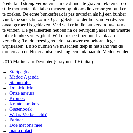
Nederland streng verboden is in de duinen te graven trekken er op
stille momenten tientallen mensen op uit om die verborgen bunkers
te zoeken. De echte bunkerfreak is pas tevreden als hij een bunker
vindt, die sinds hij zo’n 70 jaar geleden onder het zand verdween
onaangeroerd is gebleven. Veel valt er in die bunkers trouwens niet
te vinden. De geallieerden hebben na de bevrijding alles van waarde
uit de bunkers verwijderd. Wat er resteert herinnert vaak aan
verveling. Tot de meest gevonden voorwerpen behoren lege
wijnflessen. En zo kunnen we misschien diep in het zand van de
duinen aan de Nederlandse kust nog een link naar de Médoc vinden.
2015
Marius van Deventer (Grayan et l’Hôpital)
→
Startpagina
→
Médoc Agenda
→
Stammtafel
→
De picknicks
→
Onze auteurs
→
Kroniek
→
Kranten artikels
→
Gastenboek
→
Wat is Médoc actif?
→
Partner
→
Doe met ons mee
→
mail-contact