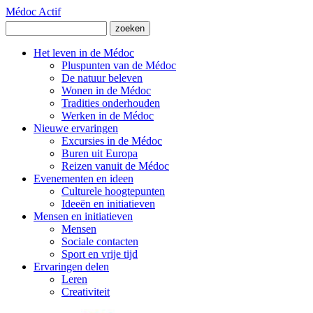
Médoc Actif
Het leven in de Médoc
Pluspunten van de Médoc
De natuur beleven
Wonen in de Médoc
Tradities onderhouden
Werken in de Médoc
Nieuwe ervaringen
Excursies in de Médoc
Buren uit Europa
Reizen vanuit de Médoc
Evenementen en ideen
Culturele hoogtepunten
Ideeën en initiatieven
Mensen en initiatieven
Mensen
Sociale contacten
Sport en vrije tijd
Ervaringen delen
Leren
Creativiteit