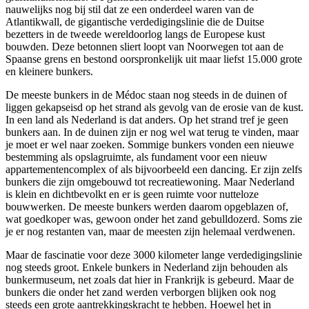
nauwelijks nog bij stil dat ze een onderdeel waren van de
Atlantikwall, de gigantische verdedigingslinie die de Duitse
bezetters in de tweede wereldoorlog langs de Europese kust
bouwden. Deze betonnen sliert loopt van Noorwegen tot aan de
Spaanse grens en bestond oorspronkelijk uit maar liefst 15.000 grote
en kleinere bunkers.
De meeste bunkers in de Médoc staan nog steeds in de duinen of
liggen gekapseisd op het strand als gevolg van de erosie van de kust.
In een land als Nederland is dat anders. Op het strand tref je geen
bunkers aan. In de duinen zijn er nog wel wat terug te vinden, maar
je moet er wel naar zoeken. Sommige bunkers vonden een nieuwe
bestemming als opslagruimte, als fundament voor een nieuw
appartementencomplex of als bijvoorbeeld een dancing. Er zijn zelfs
bunkers die zijn omgebouwd tot recreatiewoning. Maar Nederland
is klein en dichtbevolkt en er is geen ruimte voor nutteloze
bouwwerken. De meeste bunkers werden daarom opgeblazen of,
wat goedkoper was, gewoon onder het zand gebulldozerd. Soms zie
je er nog restanten van, maar de meesten zijn helemaal verdwenen.
Maar de fascinatie voor deze 3000 kilometer lange verdedigingslinie
nog steeds groot. Enkele bunkers in Nederland zijn behouden als
bunkermuseum, net zoals dat hier in Frankrijk is gebeurd. Maar de
bunkers die onder het zand werden verborgen blijken ook nog
steeds een grote aantrekkingskracht te hebben. Hoewel het in