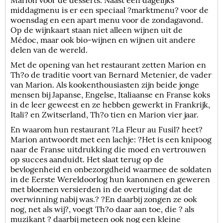
middagmenu is er een speciaal ?marktmenu? voor de
woensdag en een apart menu voor de zondagavond.
Op de wijnkaart staan niet alleen wijnen uit de
Médoc, maar ook bio-wijnen en wijnen uit andere
delen van de wereld.
Met de opening van het restaurant zetten Marion en
Th?o de traditie voort van Bernard Metenier, de vader
van Marion. Als kookenthousiasten zijn beide jonge
mensen bij Japanse, Engelse, Italiaanse en Franse koks
in de leer geweest en ze hebben gewerkt in Frankrijk,
Itali? en Zwitserland, Th?o tien en Marion vier jaar.
En waarom hun restaurant ?La Fleur au Fusil? heet?
Marion antwoordt met een lachje: ?Het is een knipoog
naar de Franse uitdrukking die moed en vertrouwen
op succes aanduidt. Het slaat terug op de
bevlogenheid en onbezorgdheid waarmee de soldaten
in de Eerste Wereldoorlog hun kanonnen en geweren
met bloemen versierden in de overtuiging dat de
overwinning nabij was.? ?En daarbij zongen ze ook
nog, net als wij?, voegt Th?o daar aan toe, die ? als
muzikant ? daarbij meteen ook nog een kleine