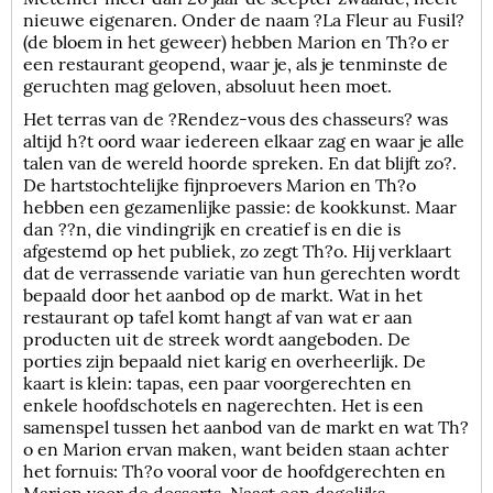
nieuwe eigenaren. Onder de naam ?La Fleur au Fusil?
(de bloem in het geweer) hebben Marion en Th?o er
een restaurant geopend, waar je, als je tenminste de
geruchten mag geloven, absoluut heen moet.
Het terras van de ?Rendez-vous des chasseurs? was
altijd h?t oord waar iedereen elkaar zag en waar je alle
talen van de wereld hoorde spreken. En dat blijft zo?.
De hartstochtelijke fijnproevers Marion en Th?o
hebben een gezamenlijke passie: de kookkunst. Maar
dan ??n, die vindingrijk en creatief is en die is
afgestemd op het publiek, zo zegt Th?o. Hij verklaart
dat de verrassende variatie van hun gerechten wordt
bepaald door het aanbod op de markt. Wat in het
restaurant op tafel komt hangt af van wat er aan
producten uit de streek wordt aangeboden. De
porties zijn bepaald niet karig en overheerlijk. De
kaart is klein: tapas, een paar voorgerechten en
enkele hoofdschotels en nagerechten. Het is een
samenspel tussen het aanbod van de markt en wat Th?
o en Marion ervan maken, want beiden staan achter
het fornuis: Th?o vooral voor de hoofdgerechten en
Marion voor de desserts. Naast een dagelijks