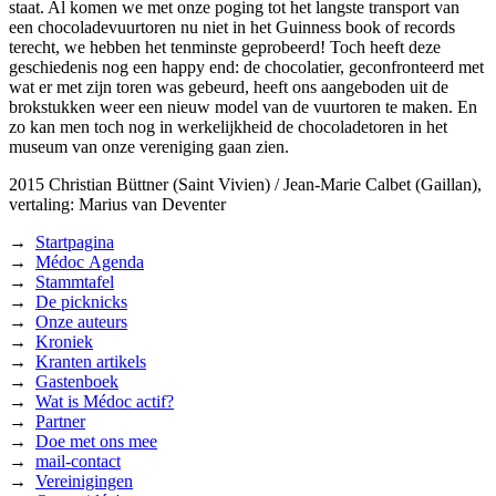
staat. Al komen we met onze poging tot het langste transport van
een chocoladevuurtoren nu niet in het Guinness book of records
terecht, we hebben het tenminste geprobeerd! Toch heeft deze
geschiedenis nog een happy end: de chocolatier, geconfronteerd met
wat er met zijn toren was gebeurd, heeft ons aangeboden uit de
brokstukken weer een nieuw model van de vuurtoren te maken. En
zo kan men toch nog in werkelijkheid de chocoladetoren in het
museum van onze vereniging gaan zien.
2015
Christian Büttner (Saint Vivien) / Jean-Marie Calbet (Gaillan),
vertaling: Marius van Deventer
→
Startpagina
→
Médoc Agenda
→
Stammtafel
→
De picknicks
→
Onze auteurs
→
Kroniek
→
Kranten artikels
→
Gastenboek
→
Wat is Médoc actif?
→
Partner
→
Doe met ons mee
→
mail-contact
→
Vereinigingen