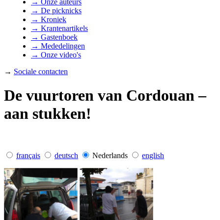
→ Onze auteurs
→ De picknicks
→ Kroniek
→ Krantenartikels
→ Gastenboek
→ Mededelingen
→ Onze video's
→
Sociale contacten
De vuurtoren van Cordouan –
aan stukken!
français
deutsch
Nederlands
english