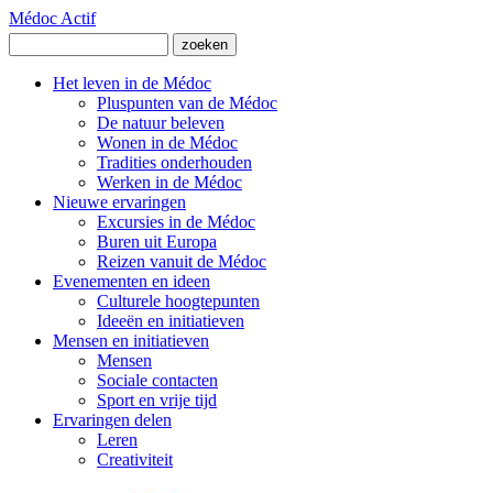
Médoc Actif
Het leven in de Médoc
Pluspunten van de Médoc
De natuur beleven
Wonen in de Médoc
Tradities onderhouden
Werken in de Médoc
Nieuwe ervaringen
Excursies in de Médoc
Buren uit Europa
Reizen vanuit de Médoc
Evenementen en ideen
Culturele hoogtepunten
Ideeën en initiatieven
Mensen en initiatieven
Mensen
Sociale contacten
Sport en vrije tijd
Ervaringen delen
Leren
Creativiteit