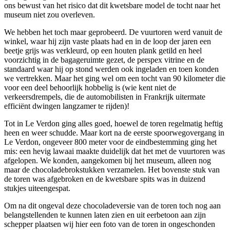
ons bewust van het risico dat dit kwetsbare model de tocht naar het
museum niet zou overleven.
We hebben het toch maar geprobeerd. De vuurtoren werd vanuit de
winkel, waar hij zijn vaste plaats had en in de loop der jaren een
beetje grijs was verkleurd, op een houten plank getild en heel
voorzichtig in de bagageruimte gezet, de perspex vitrine en de
standaard waar hij op stond werden ook ingeladen en toen konden
we vertrekken. Maar het ging wel om een tocht van 90 kilometer die
voor een deel behoorlijk hobbelig is (wie kent niet de
verkeersdrempels, die de automobilisten in Frankrijk uitermate
efficiënt dwingen langzamer te rijden)!
Tot in Le Verdon ging alles goed, hoewel de toren regelmatig heftig
heen en weer schudde. Maar kort na de eerste spoorwegovergang in
Le Verdon, ongeveer 800 meter voor de eindbestemming ging het
mis: een hevig lawaai maakte duidelijk dat het met de vuurtoren was
afgelopen. We konden, aangekomen bij het museum, alleen nog
maar de chocoladebrokstukken verzamelen. Het bovenste stuk van
de toren was afgebroken en de kwetsbare spits was in duizend
stukjes uiteengespat.
Om na dit ongeval deze chocoladeversie van de toren toch nog aan
belangstellenden te kunnen laten zien en uit eerbetoon aan zijn
schepper plaatsen wij hier een foto van de toren in ongeschonden