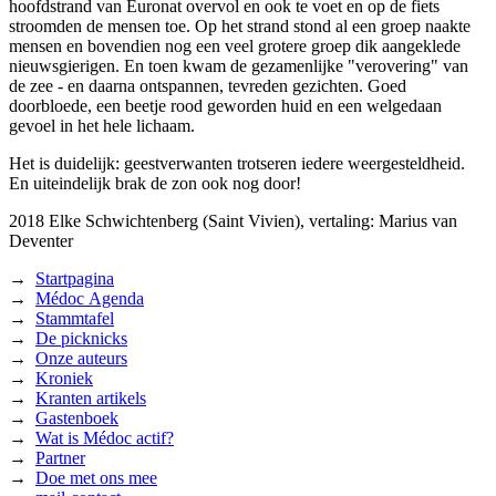
hoofdstrand van Euronat overvol en ook te voet en op de fiets
stroomden de mensen toe. Op het strand stond al een groep naakte
mensen en bovendien nog een veel grotere groep dik aangeklede
nieuwsgierigen. En toen kwam de gezamenlijke "verovering" van
de zee - en daarna ontspannen, tevreden gezichten. Goed
doorbloede, een beetje rood geworden huid en een welgedaan
gevoel in het hele lichaam.
Het is duidelijk: geestverwanten trotseren iedere weergesteldheid.
En uiteindelijk brak de zon ook nog door!
2018
Elke Schwichtenberg (Saint Vivien),
vertaling: Marius van
Deventer
→
Startpagina
→
Médoc Agenda
→
Stammtafel
→
De picknicks
→
Onze auteurs
→
Kroniek
→
Kranten artikels
→
Gastenboek
→
Wat is Médoc actif?
→
Partner
→
Doe met ons mee