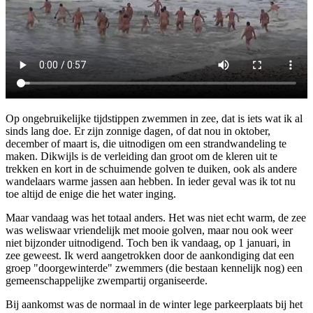
Op ongebruikelijke tijdstippen zwemmen in zee, dat is iets wat ik al
sinds lang doe. Er zijn zonnige dagen, of dat nou in oktober,
december of maart is, die uitnodigen om een strandwandeling te
maken. Dikwijls is de verleiding dan groot om de kleren uit te
trekken en kort in de schuimende golven te duiken, ook als andere
wandelaars warme jassen aan hebben. In ieder geval was ik tot nu
toe altijd de enige die het water inging.
Maar vandaag was het totaal anders. Het was niet echt warm, de zee
was weliswaar vriendelijk met mooie golven, maar nou ook weer
niet bijzonder uitnodigend. Toch ben ik vandaag, op 1 januari, in
zee geweest. Ik werd aangetrokken door de aankondiging dat een
groep "doorgewinterde" zwemmers (die bestaan kennelijk nog) een
gemeenschappelijke zwempartij organiseerde.
Bij aankomst was de normaal in de winter lege parkeerplaats bij het