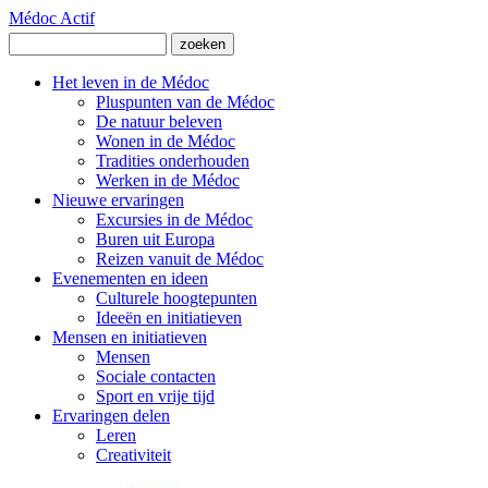
Médoc Actif
Het leven in de Médoc
Pluspunten van de Médoc
De natuur beleven
Wonen in de Médoc
Tradities onderhouden
Werken in de Médoc
Nieuwe ervaringen
Excursies in de Médoc
Buren uit Europa
Reizen vanuit de Médoc
Evenementen en ideen
Culturele hoogtepunten
Ideeën en initiatieven
Mensen en initiatieven
Mensen
Sociale contacten
Sport en vrije tijd
Ervaringen delen
Leren
Creativiteit