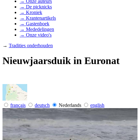
→ Onze auteurs
→ De picknicks
→ Kroniek
→ Krantenartikels
→ Gastenboek
→ Mededelingen
→ Onze video's
→
Tradities onderhouden
Nieuwjaarsduik in Euronat
français
deutsch
Nederlands
english