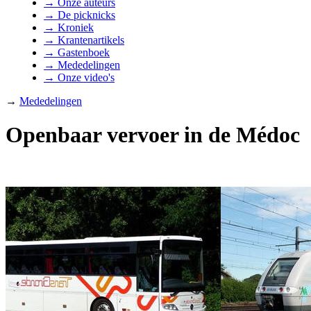
→ Onze auteurs
→ De picknicks
→ Kroniek
→ Krantenartikels
→ Gastenboek
→ Mededelingen
→ Onze video's
→
Mededelingen
Openbaar vervoer in de Médoc