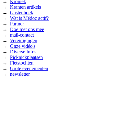
→
Kroniek
→
Kranten artikels
→
Gastenboek
→
Wat is Médoc actif?
→
Partner
→
Doe met ons mee
→
mail-contact
→
Vereinigingen
→
Onze vidéo's
→
Diverse Infos
→
Picknickplaatsen
→
Fietstochten
→
Grote evenementen
→
newsletter