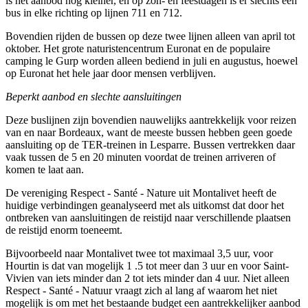
is het aanbod nog kleiner, en op zon- en feestdagen is er slechts één
bus in elke richting op lijnen 711 en 712.
Bovendien rijden de bussen op deze twee lijnen alleen van april tot
oktober. Het grote naturistencentrum Euronat en de populaire
camping le Gurp worden alleen bediend in juli en augustus, hoewel
op Euronat het hele jaar door mensen verblijven.
Beperkt aanbod en slechte aansluitingen
Deze buslijnen zijn bovendien nauwelijks aantrekkelijk voor reizen
van en naar Bordeaux, want de meeste bussen hebben geen goede
aansluiting op de TER-treinen in Lesparre. Bussen vertrekken daar
vaak tussen de 5 en 20 minuten voordat de treinen arriveren of
komen te laat aan.
De vereniging Respect - Santé - Nature uit Montalivet heeft de
huidige verbindingen geanalyseerd met als uitkomst dat door het
ontbreken van aansluitingen de reistijd naar verschillende plaatsen
de reistijd enorm toeneemt.
Bijvoorbeeld naar Montalivet twee tot maximaal 3,5 uur, voor
Hourtin is dat van mogelijk 1 .5 tot meer dan 3 uur en voor Saint-
Vivien van iets minder dan 2 tot iets minder dan 4 uur. Niet alleen
Respect - Santé - Natuur vraagt zich al lang af waarom het niet
mogelijk is om met het bestaande budget een aantrekkelijker aanbod