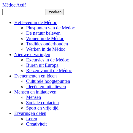
Médoc Actif
Het leven in de Médoc
Pluspunten van de Médoc
De natuur beleven
Wonen in de Médoc
Tradities onderhouden
Werken in de Médoc
Nieuwe ervaringen
Excursies in de Médoc
Buren uit Europa
Reizen vanuit de Médoc
Evenementen en ideen
Culturele hoogtepunten
Ideeën en initiatieven
Mensen en initiatieven
Mensen
Sociale contacten
Sport en vrije tijd
Ervaringen delen
Leren
Creativiteit