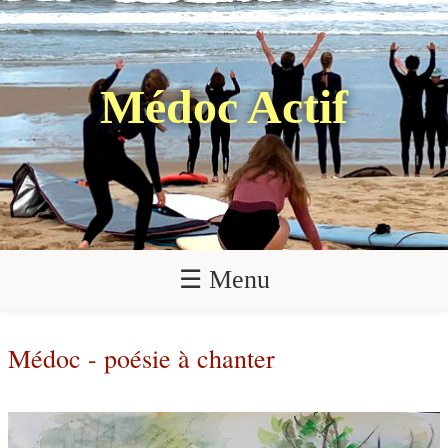
Médoc Actif
☰ Menu
Médoc - poésie à chanter