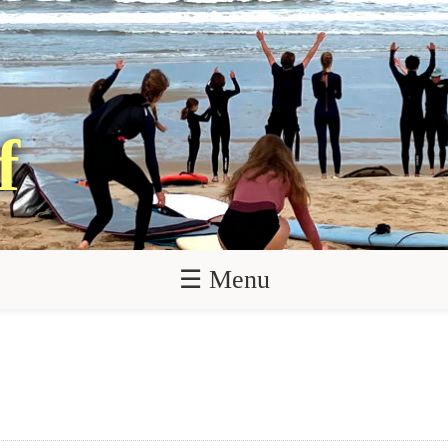
f
☰ Menu