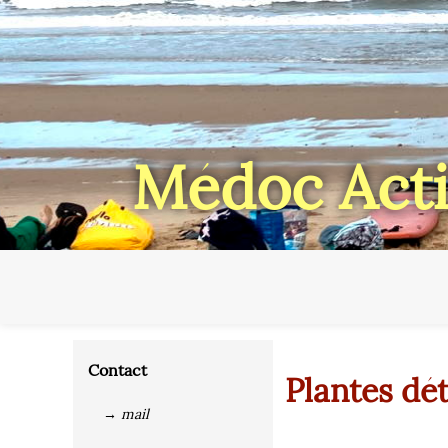
Médoc Acti
Contact
Plantes dé
→ mail