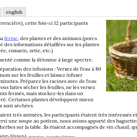
english
rencière), cette fois-ci 12 participants
sa
ferme
, des plantes et des animaux (porcs
é des informations détaillées sur les plantes
ée, romarin, ortie, etc.)
senté comme la détoxine à large spectre.
éparation des infusions : Versez de l'eau à 80
um sur les feuilles et laissez infuser
inutes. Préparez les racines avec de l'eau
ous faites sécher les feuilles, ne les versez
nts fermés, mais stockez-les dans un
éré. Certaines plantes développent mieux
es sont séchées.
aient très animées, les participants étaient très intéressés 
servi une soupe au potiron, nous avions apporté des baguettes.
 herbes sur la table. Ils étaient accompagnés de vin chaud, qu
aint-Vivien),
traduction : Jacqueline Tabuteau