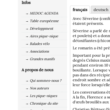
Infos
français
deutsch
→ MEDOC AGENDA
Avec Séverine (confé
→ Table européenne
étaient présents.
→ Développment
Séverine a parlé de 
et poulets) et a donn
→ Aires pique-nique
détoxifiantes (chicor
→ Balades vélo
Le romarin a été pré
→ Associations
Important pour la pr
→ Grandes manifs
degrés Celsius maxim
pendant environ 10 m
A propos de nous
bouillante. Lorsque v
pas dans des récipie
endroit sombre et a
→ Qui sommes-nous ?
leur force lorsqu'ell
→ Nos auteurs
Les conversations ét
→ Les pique-niques
A la fin, Florence a 
d'œufs brouillés aux
→ Chronique du site
Christian Büttner (S