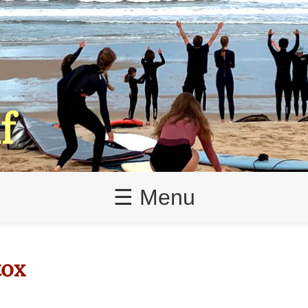
f
☰ Menu
tox