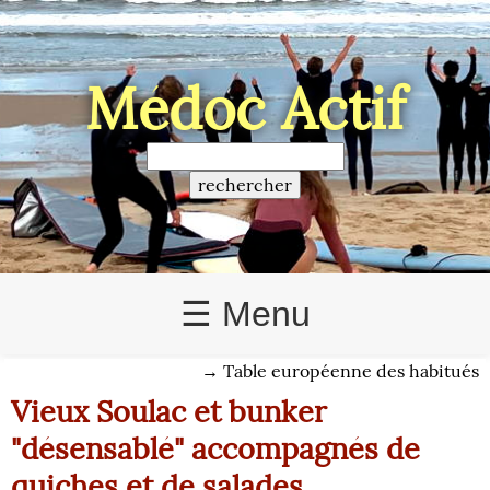
Médoc Actif
☰ Menu
→
Table européenne des habitués
Vieux Soulac et bunker
"désensablé" accompagnés de
quiches et de salades