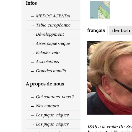
Infos
→ MEDOC AGENDA
→ Table européenne
français
deutsch
→ Développment
→ Aires pique-nique
→ Balades vélo
→ Associations
→ Grandes manifs
A propos de nous
→ Qui sommes-nous ?
→ Nos auteurs
→ Les pique-niques
→ Les pique-niques
1849 à la veille du S