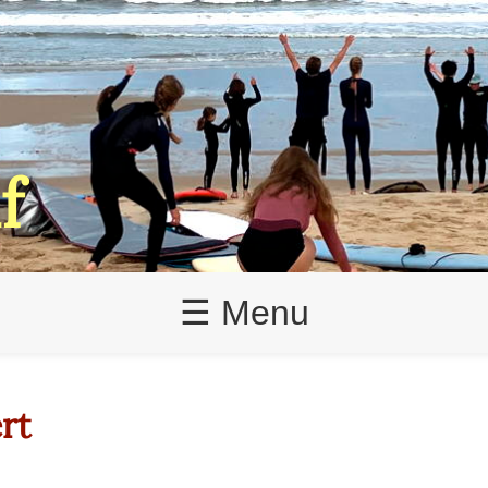
f
☰ Menu
rt