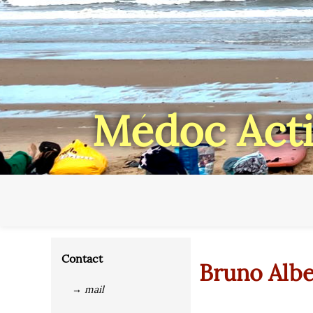
Médoc Acti
Contact
Bruno Albe
→ mail