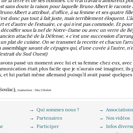
 de la terre et de ses hommes. Un vrai travail d'amoureux pou
t sans doute la raison pour laquelle Bruno Albert le raconte a
uno Albert a attribué, d'office, à sa femme et ses quatre filles
est donc pas tout à fait juste, mais terriblement éloquent. L
rt et d'autre de l'estuaire, ce qui n'est pas commode. Et pour
va décoiffer sous la nef de Notre-Dame ou avec un verre de B
t ancien attaché de la Défense, « c'est une succession d'arra
un plat de cuisine. On se transmet la recette et chacun l'arr
 assemblage savant de cépages qui, d'une cuvée à l'autre, n'e
(extrait du Sud Ouest)
 avons passé un moment avec lui et sa femme chez eux, avec 
unication était plus facile que je n’aurais osé imaginer, ils 
ux, et lui parlait même allemand puisqu’il avait passé quelque
Soulac),
traduction : Déa L'Hoðst
→
Qui sommes nous ?
→
Association
→
Partenaires
→
Nos vidéos
se
→
Participer
→
Infos divers