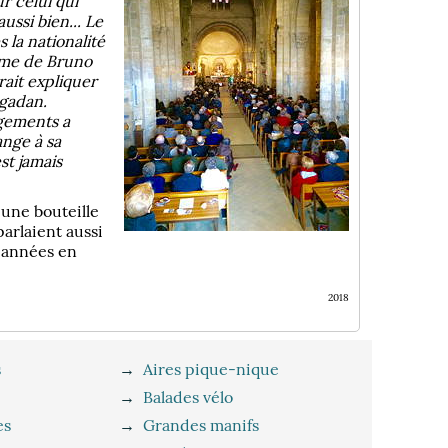
r celui qui
ussi bien... Le
 la nationalité
'âme de Bruno
rait expliquer
égadan.
ngements a
ange à sa
st jamais
une bouteille
parlaient aussi
s années en
2018
s
→
Aires pique-nique
→
Balades vélo
es
→
Grandes manifs