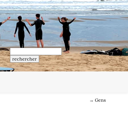
→
Gens