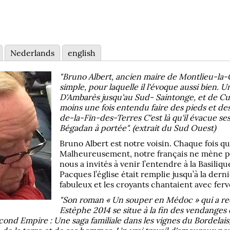
Nederlands
english
"Bruno Albert, ancien maire de Montlieu-la-G
simple, pour laquelle il l'évoque aussi bien. 
D'Ambarès jusqu'au Sud- Saintonge, et de Cus
moins une fois entendu faire des pieds et 
de-la-Fin-des-Terres C'est là qu'il évacue se
Bégadan à portée". (extrait du Sud Ouest)
Bruno Albert est notre voisin. Chaque fois qu
Malheureusement, notre français ne mène pas
nous a invités à venir l’entendre à la Basili
Pacques l’église était remplie jusqu’à la dern
fabuleux et les croyants chantaient avec ferv
"Son roman « Un souper en Médoc » qui a reç
Estèphe 2014 se situe à la fin des vendange
econd Empire : Une saga familiale dans les vignes du Bordelais,