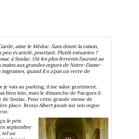
arde, aime le Médoc. Sans doute la raison,
Un peu écartelé, pourtant. Plutôt estuarien ?
sac à Soulac. Où les plus fervents l'auront au
des mains aux grandes orgues de Notre-Dame-
s migraines, quand il n a'pas un verre de
e je vais au parking, il me salue gentiment.
 bien loin, mais le dimanche de Pacques il
que de Soulac. Pour cette grande messe de
ière place. Bruno Albert jouait sur son orgue
eur.
u le prix
s en septembre
 tel un