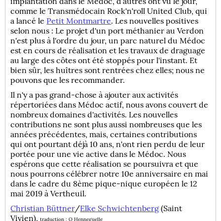
implantation dans le Médoc, d’autres ont vu le jour,
comme le Transmédocain Rock'n'roll United Club, qui
a lancé le
Petit Montmartre
. Les nouvelles positives
selon nous : Le projet d'un port méthanier au Verdon
n'est plus à l'ordre du jour, un parc naturel du Médoc
est en cours de réalisation et les travaux de draguage
au large des côtes ont été stoppés pour l'instant. Et
bien sûr, les huîtres sont rentrées chez elles; nous ne
pouvons que les recommander.
Il n'y a pas grand-chose à ajouter aux activités
répertoriées dans Médoc actif, nous avons couvert de
nombreux domaines d'activités. Les nouvelles
contributions ne sont plus aussi nombreuses que les
années précédentes, mais, certaines contributions
qui ont pourtant déjà 10 ans, n'ont rien perdu de leur
portée pour une vie active dans le Médoc. Nous
espérons que cette réalisation se poursuivra et que
nous pourrons célébrer notre 10e anniversaire en mai
dans le cadre du 8ème pique-nique européen le 12
mai 2019 à Vertheuil.
Christian Büttner
/
Elke Schwichtenberg
(Saint
Vivien),
traduction : O Henneguelle