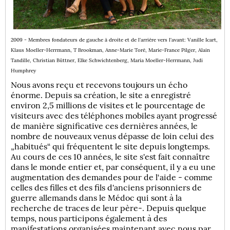
2009 - Membres fondateurs de gauche à droite et de l'arrière vers l'avant: Vanille Icart,
Klaus Moeller-Herrmann, T Brookman, Anne-Marie Toré, Marie-France Pilger, Alain
Tandille, Christian Büttner, Elke Schwichtenberg, Maria Moeller-Herrmann, Judi
Humphrey
Nous avons reçu et recevons toujours un écho
énorme. Depuis sa création, le site a enregistré
environ 2,5 millions de visites et le pourcentage de
visiteurs avec des téléphones mobiles ayant progressé
de manière significative ces dernières années, le
nombre de nouveaux venus dépasse de loin celui des
„habitués“ qui fréquentent le site depuis longtemps.
Au cours de ces 10 années, le site s'est fait connaître
dans le monde entier et, par conséquent, il y a eu une
augmentation des demandes pour de l‘aide - comme
celles des filles et des fils d'anciens prisonniers de
guerre allemands dans le Médoc qui sont à la
recherche de traces de leur père-. Depuis quelque
temps, nous participons également à des
manifestations organisées maintenant avec nous par