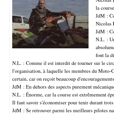
la course
JdM : Co
Nicolas 
JdM : Co
N.L. : Un
absolumen
font la d
N.L. : Comme il est interdit de tourner sur le cir
l'organisation, à laquelle les membres du Moto-
certain, car on reçoit beaucoup d'encouragements
JdM : En dehors des aspects purement mécaniques 
N.L. : Énorme, car la course est extrêmement éprou
Il faut savoir s'économiser pour tenir durant tro
JdM : Se retrouver parmi les meilleurs pilotes n