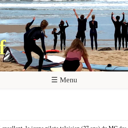
f
☰ Menu
excellent, le jeune pilote talaisien (27 ans) du MC des 