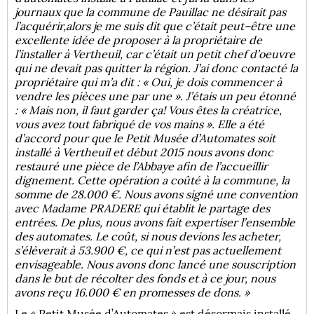
journaux que la commune de Pauillac ne désirait pas
l’acquérir,alors je me suis dit que c’était peut–être une
excellente idée de proposer à la propriétaire de
l’installer à Vertheuil, car c’était un petit chef d’oeuvre
qui ne devait pas quitter la région. J’ai donc contacté la
propriétaire qui m’a dit : « Oui, je dois commencer à
vendre les pièces une par une ». J’étais un peu étonné
: « Mais non, il faut garder ça! Vous êtes la créatrice,
vous avez tout fabriqué de vos mains ». Elle a été
d’accord pour que le Petit Musée d’Automates soit
installé à Vertheuil et début 2015 nous avons donc
restauré une pièce de l’Abbaye afin de l’accueillir
dignement. Cette opération a coûté à la commune, la
somme de 28.000 €. Nous avons signé une convention
avec Madame PRADERE qui établit le partage des
entrées. De plus, nous avons fait expertiser l’ensemble
des automates. Le coût, si nous devions les acheter,
s’élèverait à 53.900 €, ce qui n’est pas actuellement
envisageable. Nous avons donc lancé une souscription
dans le but de récolter des fonds et à ce jour, nous
avons reçu 16.000 € en promesses de dons. »
Le « Petit Musée d’Automates » est désormais installé