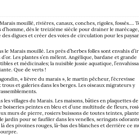
Marais mouillé, rivières, canaux, conches, rigoles, fossés…. T
s d’homme, dès le treizième siècle pour drainer le marécage,
 des digues et créer des voies de circulation pour les paysan
 le Marais mouillé. Les prés d’herbes folles sont envahis d’ir
 d’or. Les plantes s’en mêlent. Angélique, bardane et grande
ibles et médicinales; la nuisible jussie aquatique, l’envahiss
iante. Que de verts !
agondin, « lièvre du marais », le martin pêcheur, l’écrevisse
trous et galeries dans les berges. Les oiseaux migrateurs y
rassemblements.
s les villages du Marais. Les maisons, bâties en plaquettes de
e boiseries peintes en bleu et d’une multitude de fleurs, rosi
eux murs de pierre, rosiers buissons de toutes teintes, plante
le jardin pour se faufiler dans les venelles, seringats odorants
à des pivoines rouges, là-bas des blanches et derrière ce m
pourpre.