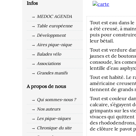
Infos
→ MEDOC AGENDA
Tout est eau dans le 
→ Table européenne
a été creusé, à main
puis pour construire
→ Développment
leur bétail.
→ Aires pique-nique
Tout est verdure dans
→ Balades vélo
jaunes et de boutons
consoude, les comest
→ Associations
lentille d’eau asphyx
→ Grandes manifs
Tout est habité. Le r
américaine creusent 
A propos de nous
tiennent de grands 
Tout est couleur dan
→ Qui sommes-nous ?
calcaire, s’égayent d
→ Nos auteurs
grimpants sur les vi
vivaces qui quittent 
→ Les pique-niques
des rhododendrons, l
→ Chronique du site
de clôture le pavot 