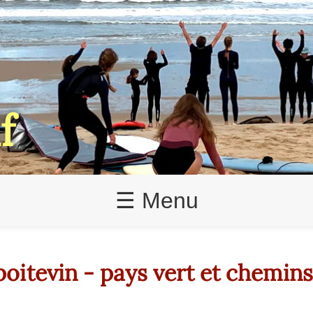
f
☰ Menu
poitevin - pays vert et chemins