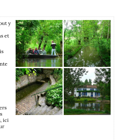
out y
s et
is
ante
ers
s
, ici
ur