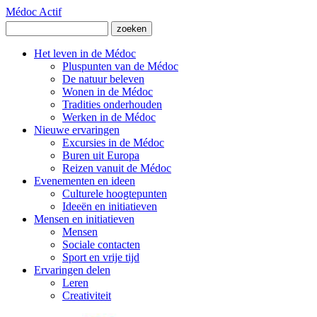
Médoc Actif
Het leven in de Médoc
Pluspunten van de Médoc
De natuur beleven
Wonen in de Médoc
Tradities onderhouden
Werken in de Médoc
Nieuwe ervaringen
Excursies in de Médoc
Buren uit Europa
Reizen vanuit de Médoc
Evenementen en ideen
Culturele hoogtepunten
Ideeën en initiatieven
Mensen en initiatieven
Mensen
Sociale contacten
Sport en vrije tijd
Ervaringen delen
Leren
Creativiteit