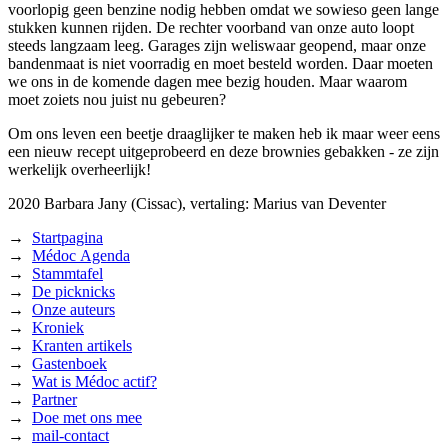
voorlopig geen benzine nodig hebben omdat we sowieso geen lange
stukken kunnen rijden. De rechter voorband van onze auto loopt
steeds langzaam leeg. Garages zijn weliswaar geopend, maar onze
bandenmaat is niet voorradig en moet besteld worden. Daar moeten
we ons in de komende dagen mee bezig houden. Maar waarom
moet zoiets nou juist nu gebeuren?
Om ons leven een beetje draaglijker te maken heb ik maar weer eens
een nieuw recept uitgeprobeerd en deze brownies gebakken - ze zijn
werkelijk overheerlijk!
2020
Barbara Jany (Cissac),
vertaling: Marius van Deventer
→
Startpagina
→
Médoc Agenda
→
Stammtafel
→
De picknicks
→
Onze auteurs
→
Kroniek
→
Kranten artikels
→
Gastenboek
→
Wat is Médoc actif?
→
Partner
→
Doe met ons mee
→
mail-contact