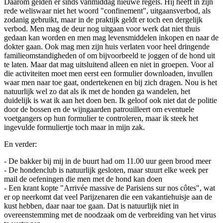
Daarom gelden er sinds vanmiddag nieuwe regels. Hij heeft in zijn
rede weliswaar niet het woord "confinement", uitgaansverbod, als
zodanig gebruikt, maar in de praktijk geldt er toch een dergelijk
verbod. Men mag de deur nog uitgaan voor werk dat niet thuis
gedaan kan worden en men mag levensmiddelen inkopen en naar de
dokter gaan. Ook mag men zijn huis verlaten voor heel dringende
familieomstandigheden of om bijvoorbeeld te joggen of de hond uit
te laten. Maar dat mag uitsluitend alleen en niet in groepen. Voor al
die activiteiten moet men eerst een formulier downloaden, invullen
waar men naar toe gaat, ondertekenen en bij zich dragen. Nou is het
natuurlijk wel zo dat als ik met de honden ga wandelen, het
duidelijk is wat ik aan het doen ben. Ik geloof ook niet dat de politie
door de bossen en de wijngaarden patrouilleert om eventuele
voetgangers op hun formulier te controleren, maar ik steek het
ingevulde formuliertje toch maar in mijn zak.
En verder:
- De bakker bij mij in de buurt had om 11.00 uur geen brood meer
- De hondenclub is natuurlijk gesloten, maar stuurt elke week per
mail de oefeningen die men met de hond kan doen
- Een krant kopte "Arrivée massive de Parisiens sur nos côtes", wat
er op neerkomt dat veel Parijzenaren die een vakantiehuisje aan de
kust hebben, daar naar toe gaan. Dat is natuurlijk niet in
overeenstemming met de noodzaak om de verbreiding van het virus