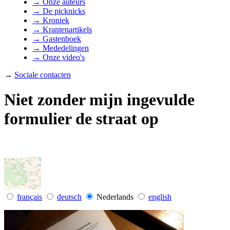
→ Onze auteurs
→ De picknicks
→ Kroniek
→ Krantenartikels
→ Gastenboek
→ Mededelingen
→ Onze video's
→
Sociale contacten
Niet zonder mijn ingevulde
formulier de straat op
français
deutsch
Nederlands
english