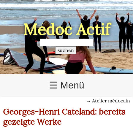
Médoc Actif
>
☰ Menü
→
Atelier médocain
Georges-Henri Cateland: bereits
gezeigte Werke