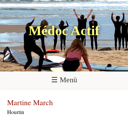
Médoc Actif
☰ Menü
Martine March
Hourtin