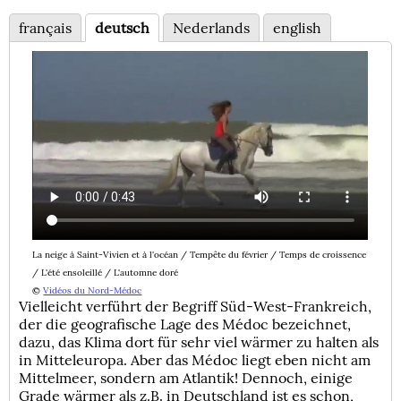
français
deutsch
Nederlands
english
La neige à Saint-Vivien et à l'océan / Tempête du février / Temps de croissence
/ L'été ensoleillé / L'automne doré
©
Vidéos du Nord-Médoc
Vielleicht verführt der Begriff Süd-West-Frankreich,
der die geografische Lage des Médoc bezeichnet,
dazu, das Klima dort für sehr viel wärmer zu halten als
in Mitteleuropa. Aber das Médoc liegt eben nicht am
Mittelmeer, sondern am Atlantik! Dennoch, einige
Grade wärmer als z.B. in Deutschland ist es schon,