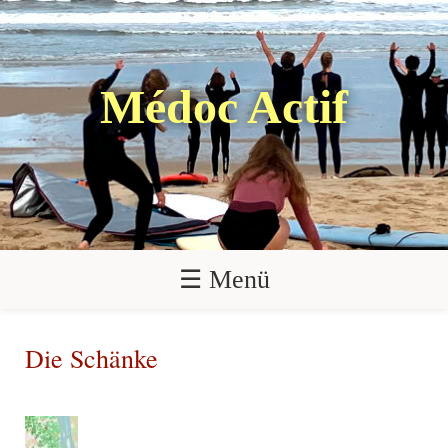
Médoc Actif
☰ Menü
Die Schänke