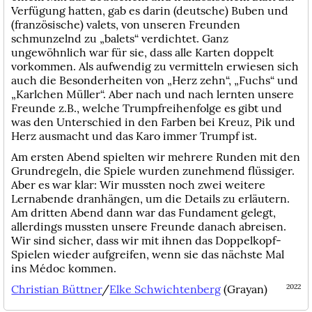
Verfügung hatten, gab es darin (deutsche) Buben und
(französische) valets, von unseren Freunden
schmunzelnd zu „balets“ verdichtet. Ganz
ungewöhnlich war für sie, dass alle Karten doppelt
vorkommen. Als aufwendig zu vermitteln erwiesen sich
auch die Besonderheiten von „Herz zehn“, „Fuchs“ und
„Karlchen Müller“. Aber nach und nach lernten unsere
Freunde z.B., welche Trumpfreihenfolge es gibt und
was den Unterschied in den Farben bei Kreuz, Pik und
Herz ausmacht und das Karo immer Trumpf ist.
Am ersten Abend spielten wir mehrere Runden mit den
Grundregeln, die Spiele wurden zunehmend flüssiger.
Aber es war klar: Wir mussten noch zwei weitere
Lernabende dranhängen, um die Details zu erläutern.
Am dritten Abend dann war das Fundament gelegt,
allerdings mussten unsere Freunde danach abreisen.
Wir sind sicher, dass wir mit ihnen das Doppelkopf-
Spielen wieder aufgreifen, wenn sie das nächste Mal
ins Médoc kommen.
Christian Büttner
/
Elke Schwichtenberg
(Grayan)
2022