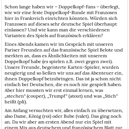
Schon lange haben wir – Doppelkopf-Fans – überlegt,
wie wir eine feste Doppelkopf-Runde mit Franzosen
hier in Frankreich einrichten könnten. Würden sich
Franzosen auf dieses sehr deutsche Spiel überhaupt
einlassen? Und wie kann man die verschiedenen
Varianten des Spiels auf französisch erklären?
Eines Abends kamen wir im Gespräch mit unseren
Pariser Freunden auf das französische Spiel Belote und
merkten an, dass es Ähnlichkeiten mit unserem
Doppelkopf habe (es spielen z.B. zwei gegen zwei).
Unsere Freunde, begeisterte Karten-Spieler, wurden
neugierig und so ließen wir uns auf das Abenteuer ein,
ihnen Doppelkopf beizubringen. Das ist ja schon nicht
einfach bei Deutschen, die es noch nie gespielt haben.
Aber hier mussten wir erst einmal lernen, was
„stechen“ (couper), „Trumpf“ (atout) und was „Stich“
heißt (pli).
Am Anfang versuchten wir, alles einfach zu übersetzen,
also Dame, König (roi) oder Bube (valet). Das ging noch
an. Da wir aber am ersten Abend nur ein Spiel mit
einem Mix aus deutschem und französischem Blatt zur