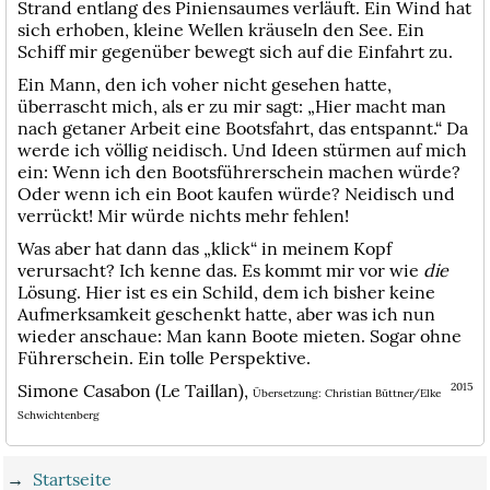
Strand entlang des Piniensaumes verläuft. Ein Wind hat
sich erhoben, kleine Wellen kräuseln den See. Ein
Schiff mir gegenüber bewegt sich auf die Einfahrt zu.
Ein Mann, den ich voher nicht gesehen hatte,
überrascht mich, als er zu mir sagt: „Hier macht man
nach getaner Arbeit eine Bootsfahrt, das entspannt.“ Da
werde ich völlig neidisch. Und Ideen stürmen auf mich
ein: Wenn ich den Bootsführerschein machen würde?
Oder wenn ich ein Boot kaufen würde? Neidisch und
verrückt! Mir würde nichts mehr fehlen!
Was aber hat dann das „klick“ in meinem Kopf
verursacht? Ich kenne das. Es kommt mir vor wie
die
Lösung. Hier ist es ein Schild, dem ich bisher keine
Aufmerksamkeit geschenkt hatte, aber was ich nun
wieder anschaue: Man kann Boote mieten. Sogar ohne
Führerschein. Ein tolle Perspektive.
Simone Casabon (Le Taillan),
2015
Übersetzung: Christian Büttner/Elke
Schwichtenberg
→
Startseite