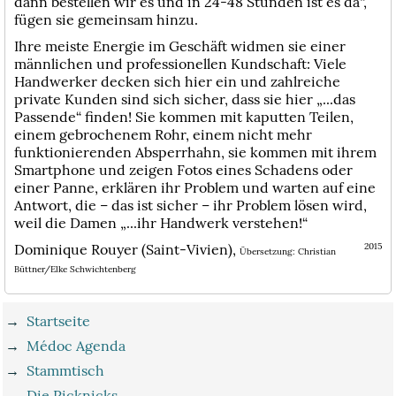
dann bestellen wir es und in 24-48 Stunden ist es da“,
fügen sie gemeinsam hinzu.
Ihre meiste Energie im Geschäft widmen sie einer
männlichen und professionellen Kundschaft: Viele
Handwerker decken sich hier ein und zahlreiche
private Kunden sind sich sicher, dass sie hier „...das
Passende“ finden! Sie kommen mit kaputten Teilen,
einem gebrochenem Rohr, einem nicht mehr
funktionierenden Absperrhahn, sie kommen mit ihrem
Smartphone und zeigen Fotos eines Schadens oder
einer Panne, erklären ihr Problem und warten auf eine
Antwort, die – das ist sicher – ihr Problem lösen wird,
weil die Damen „...ihr Handwerk verstehen!“
Dominique Rouyer (Saint-Vivien),
2015
Übersetzung: Christian
Büttner/Elke Schwichtenberg
→
Startseite
→
Médoc Agenda
→
Stammtisch
→
Die Picknicks