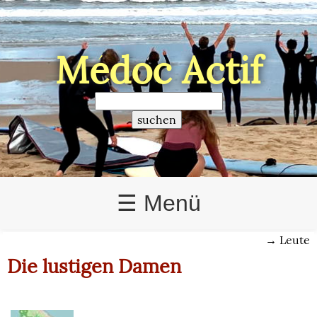
Médoc Actif
>
☰ Menü
→
Leute
Die lustigen Damen