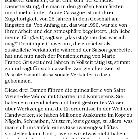
selbstverständlich, es ist eine sehr persönliche
Dienstleistung, die man in den großen Baumärkten
nicht mehr findet. Annie Cassagne ist mit ihrer
Zugehörigkeit von 25 Jahren in dem Geschäft am
längsten da. Von Anfang an, das war 1990, war sie von
ihrer Arbeit und der Atmosphäre begeistert. „Ich liebe
meine Tätigkeit“, sagt sie, „das ist genau das, was ich
mag!“ Dominique Chaveroux, die zunächst als
zusätzliche Verkäuferin während der Saison gearbeitet
hat und nun nach der Pensionierung von Marie-
France Gris seit drei Jahren in Vollzeit tätig ist, stimmt
zu und sagt für sich dasselbe. Zur gleichen Zeit ist
Pascale Esnault als saisonale Verkäuferin dazu
gekommen.
Diese drei Damen führen die quincaillerie von Saint-
Vivien-de-Médoc mit Charme und Kompetenz. Sie
haben ein unendliches und breit gestreutes Wissen
über Werkzeuge und die Erfordernisse in der Welt der
Handwerker, sie haben Millionen Auskünfte im Kopf zu
Nägeln, Schrauben, Muttern, kurz gesagt, zu allem, was
man sich im Umfeld eines Eisenwarengeschäftes
vorstellen kann. Und „...wenn wir etwas nicht haben,