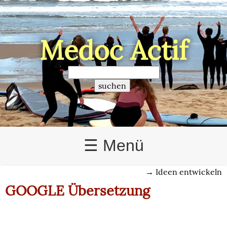
Médoc Actif
>
☰ Menü
→
Ideen entwickeln
GOOGLE Übersetzung