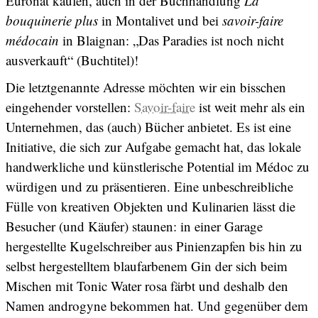
Euronat kaufen, auch in der Buchhandlung
La
bouquinerie plus
in Montalivet und bei
savoir-faire
médocain
in Blaignan: „Das Paradies ist noch nicht
ausverkauft“ (Buchtitel)!
Die letztgenannte Adresse möchten wir ein bisschen
eingehender vorstellen:
Savoir-faire
ist weit mehr als ein
Unternehmen, das (auch) Bücher anbietet. Es ist eine
Initiative, die sich zur Aufgabe gemacht hat, das lokale
handwerkliche und künstlerische Potential im Médoc zu
würdigen und zu präsentieren. Eine unbeschreibliche
Fülle von kreativen Objekten und Kulinarien lässt die
Besucher (und Käufer) staunen: in einer Garage
hergestellte Kugelschreiber aus Pinienzapfen bis hin zu
selbst hergestelltem blaufarbenem Gin der sich beim
Mischen mit Tonic Water rosa färbt und deshalb den
Namen androgyne bekommen hat. Und gegenüber dem