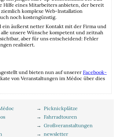
 Hilfe eines Mitarbeiters anbieten, der bereit
h ziemlich komplexe Web-Installation
auch noch kostengünstig.
d ein äußerst netter Kontakt mit der Firma und
f alle unsere Wünsche kompetent und zeitnah
 sichtbar, aber für uns entscheidend: Fehler
gen realisiert.
gestellt und bieten nun auf unserer
Facebook-
lakate von Veranstaltungen im Médoc über dies
 Médoc
→
Picknickplätze
eos
→
Fahrradtouren
→
Großveranstaltungen
n
→
newsletter