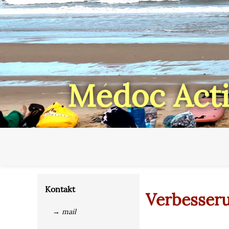
Médoc Acti
Kontakt
Verbesseru
→ mail