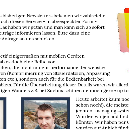
s bisherigen Newsletters bekamen wir zahlreiche
 doch diesen Service - in abgespeckter Form -
Das haben wir getan und man kann sich ab sofort
iträge informieren lassen. Bitte dazu eine
-Anfrage an uns schicken.
tif einigermaßen mit mobilen Geräten
gab es doch eine Reihe von
hen, die nicht nur zur performance der website
en (Komprimierung von Steuerdateien, Anpassung
en etc.), sondern auch für die Bedienbarkeit bei
lets. Für die Überarbeitung dieser Details waren wir allerd
digen Wandels z.B. bei Suchmaschinen dennoch gerne up to 
Heute arbeitet kaum no
schon noch!), die meist
(content managing system
Würden wir jemand finde
könnte? Wir haben per 
wurden auf Anhieb fündi