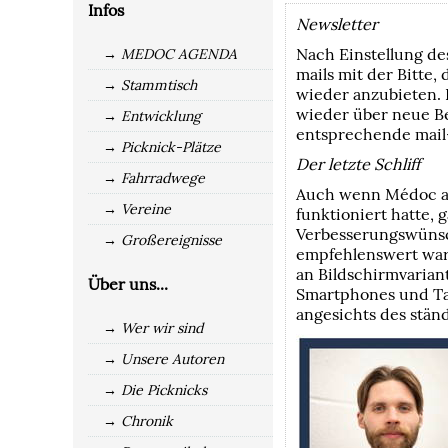
Infos
Newsletter
Nach Einstellung de
→ MEDOC AGENDA
mails mit der Bitte,
→ Stammtisch
wieder anzubieten. 
wieder über neue Be
→ Entwicklung
entsprechende mail
→ Picknick-Plätze
Der letzte Schliff
→ Fahrradwege
Auch wenn Médoc ac
→ Vereine
funktioniert hatte, 
Verbesserungswünsc
→ Großereignisse
empfehlenswert war
an Bildschirmvariant
Über uns...
Smartphones und Tab
angesichts des stän
→ Wer wir sind
→ Unsere Autoren
→ Die Picknicks
→ Chronik