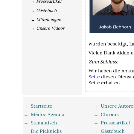
→ Presseartikel
→ Gästebuch
→ Mitteilungen
→ Unsere Videos
wurden beseitigt, 
Vielen Dank Aidan u
Zum Schluss:
Wir haben die Ankün
Seite
diesen Dienst 
Seite erhalten.
→
Startseite
→
Unsere Autore
→
Médoc Agenda
→
Chronik
→
Stammtisch
→
Presseartikel
→
Die Picknicks
→
Gästebuch