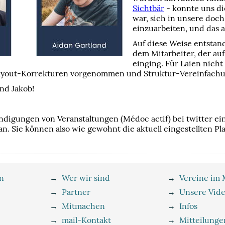
Sichtbär
- konnte uns die
war, sich in unsere doc
einzuarbeiten, und das 
Auf diese Weise entstan
dem Mitarbeiter, der au
einging. Für Laien nicht
Layout-Korrekturen vorgenommen und Struktur-Vereinfachun
nd Jakob!
digungen von Veranstaltungen (Médoc actif) bei twitter ein
an. Sie können also wie gewohnt die aktuell eingestellten P
n
→
Wer wir sind
→
Vereine im
→
Partner
→
Unsere Vid
→
Mitmachen
→
Infos
→
mail-Kontakt
→
Mitteilunge