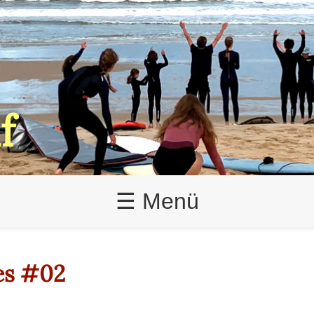
f
☰ Menü
es #02