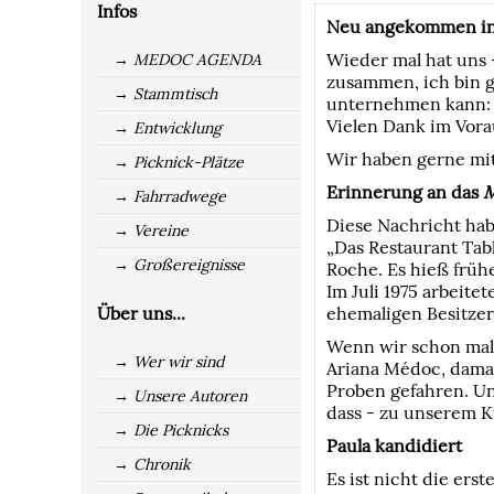
Infos
Neu angekommen in
Wieder mal hat uns 
→ MEDOC AGENDA
zusammen, ich bin 
→ Stammtisch
unternehmen kann: S
Vielen Dank im Vorau
→ Entwicklung
Wir haben gerne mit
→ Picknick-Plätze
Erinnerung an das
M
→ Fahrradwege
Diese Nachricht hab
→ Vereine
„Das Restaurant Tab
→ Großereignisse
Roche. Es hieß frühe
Im Juli 1975 arbeit
Über uns...
ehemaligen Besitze
Wenn wir schon mal
→ Wer wir sind
Ariana Médoc, dama
Proben gefahren. Un
→ Unsere Autoren
dass - zu unserem K
→ Die Picknicks
Paula kandidiert
→ Chronik
Es ist nicht die er