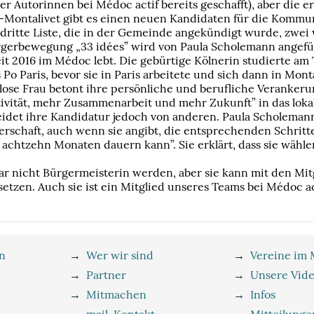
er Autorinnen bei Médoc actif bereits geschafft), aber die er
s-Montalivet gibt es einen neuen Kandidaten für die Kommu
 dritte Liste, die in der Gemeinde angekündigt wurde, zwei
rgerbewegung „33 idées” wird von Paula Scholemann angefüh
it 2016 im Médoc lebt. Die gebürtige Kölnerin studierte am T
Po Paris, bevor sie in Paris arbeitete und sich dann in Monta
rlose Frau betont ihre persönliche und berufliche Veranke
vität, mehr Zusammenarbeit und mehr Zukunft” in das loka
idet ihre Kandidatur jedoch von anderen. Paula Scholemann
rschaft, auch wenn sie angibt, die entsprechenden Schritte 
achtzehn Monaten dauern kann”. Sie erklärt, dass sie wähle
r nicht Bürgermeisterin werden, aber sie kann mit den Mitgl
setzen. Auch sie ist ein Mitglied unseres Teams bei Médoc a
n
→
Wer wir sind
→
Vereine im
→
Partner
→
Unsere Vid
→
Mitmachen
→
Infos
→
mail-Kontakt
→
Mitteilunge