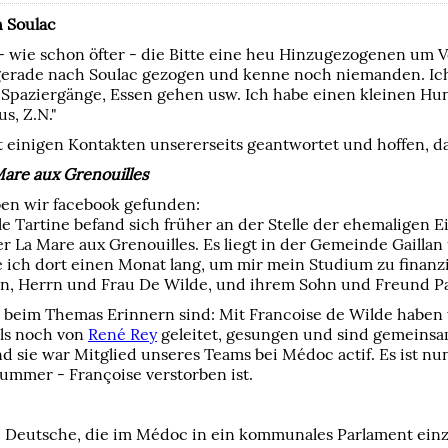
 Soulac
- wie schon öfter - die Bitte eine heu Hinzugezogenen um V
gerade nach Soulac gezogen und kenne noch niemanden. Ich
paziergänge, Essen gehen usw. Ich habe einen kleinen Hun
s, Z.N."
 einigen Kontakten unsererseits geantwortet und hoffen, d
are aux Grenouilles
en wir facebook gefunden:
le Tartine befand sich früher an der Stelle der ehemaligen
r La Mare aux Grenouilles. Es liegt in der Gemeinde Gaillan
ete ich dort einen Monat lang, um mir mein Studium zu fina
rn, Herrn und Frau De Wilde, und ihrem Sohn und Freund P
 beim Themas Erinnern sind: Mit Francoise de Wilde habe
ls noch von
René Rey
geleitet, gesungen und sind gemeinsa
d sie war Mitglied unseres Teams bei Médoc actif. Es ist nu
ummer - Françoise verstorben ist.
ste Deutsche, die im Médoc in ein kommunales Parlament einz