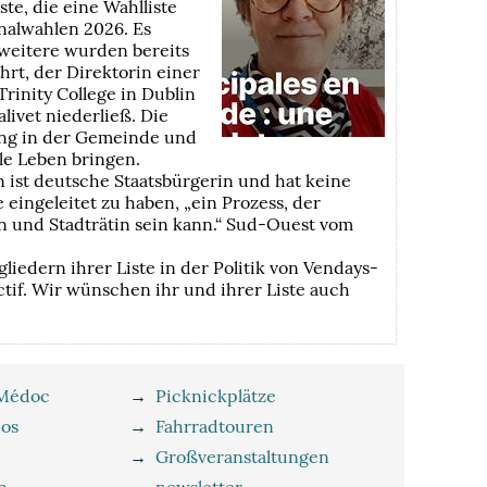
ste, die eine Wahlliste
nalwahlen 2026. Es
 weitere wurden bereits
rt, der Direktorin einer
rinity College in Dublin
livet niederließ. Die
rung in der Gemeinde und
le Leben bringen.
 ist deutsche Staatsbürgerin und hat keine
eingeleitet zu haben, „ein Prozess, der
n und Stadträtin sein kann.“ Sud-Ouest vom
iedern ihrer Liste in der Politik von Vendays-
ctif. Wir wünschen ihr und ihrer Liste auch
 Médoc
→
Picknickplätze
eos
→
Fahrradtouren
→
Großveranstaltungen
n
→
newsletter