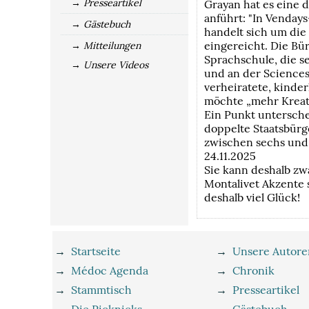
→ Presseartikel
Grayan hat es eine d
anführt: "In Venday
→ Gästebuch
handelt sich um die
eingereicht. Die Bü
→ Mitteilungen
Sprachschule, die se
→ Unsere Videos
und an der Sciences 
verheiratete, kinde
möchte „mehr Kreati
Ein Punkt untersche
doppelte Staatsbürge
zwischen sechs und 
24.11.2025
Sie kann deshalb zwa
Montalivet Akzente 
deshalb viel Glück!
→
Startseite
→
Unsere Autore
→
Médoc Agenda
→
Chronik
→
Stammtisch
→
Presseartikel
→
Die Picknicks
→
Gästebuch