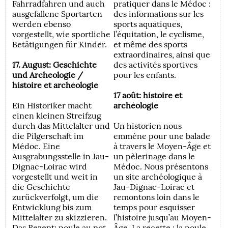
Fahrradfahren und auch
pratiquer dans le Médoc :
ausgefallene Sportarten
des informations sur les
werden ebenso
sports aquatiques,
vorgestellt, wie sportliche
l’équitation, le cyclisme,
Betätigungen für Kinder.
et même des sports
extraordinaires, ainsi que
17. August: Geschichte
des activités sportives
und Archeologie /
pour les enfants.
histoire et archéologie
17 août: histoire et
Ein Historiker macht
archéologie
einen kleinen Streifzug
durch das Mittelalter und
Un historien nous
die Pilgerschaft im
emmène pour une balade
Médoc. Eine
à travers le Moyen-Âge et
Ausgrabungsstelle in Jau-
un pèlerinage dans le
Dignac-Loirac wird
Médoc. Nous présentons
vorgestellt und weit in
un site archéologique à
die Geschichte
Jau-Dignac-Loirac et
zurückverfolgt, um die
remontons loin dans le
Entwicklung bis zum
temps pour esquisser
Mittelalter zu skizzieren.
l’histoire jusqu’au Moyen-
Das Rezept: poule au pot
Âge. La recette : la poule