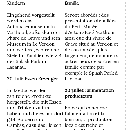
Kindern
famille
Eingehend vorgestellt
Seront abordés : des
werden das
présentations détaillées
Automatenmuseum in
du Petit Musée
Vertheuil, außerdem der
d’Automates à Vertheuil
Phare de Grave und sein
ainsi que du Phare de
Museum in Le Verdon
Grave situé au Verdon et
und weitere, zahlreiche
de son musée ; plus
Ziele für Familien wie z.B.
largement, de nombreux
der Splash Park in
autres lieux de sorties en
Lacanau.
famille comme par
exemple le Splash Park à
20. Juli: Essen Erzeuger
Lacanau.
Im Médoc werden
20 juillet : alimentation
zahlreiche Produkte
producteurs
hergestellt, die mit Essen
und Trinken zu tun
En ce qui concerne
haben und die es nur dort
l’alimentation et la
gibt: Austern und
boisson, la production
Gambas, dazu das Fleisch
locale est riche et