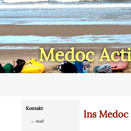
Médoc Acti
Kontakt
Ins Médoc 
→ mail