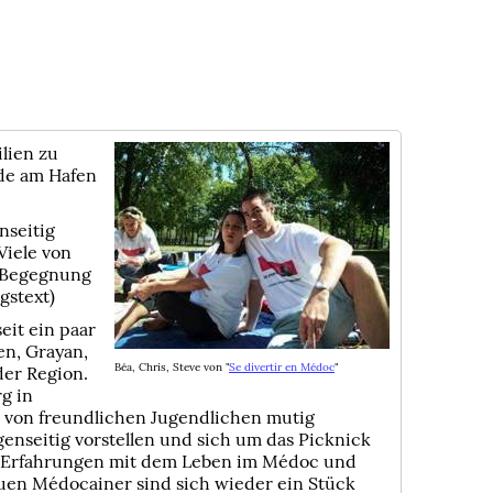
lien zu
de am Hafen
nseitig
Viele von
e Begegnung
gstext)
eit ein paar
en, Grayan,
Béa, Chris, Steve von "
Se divertir en Médoc
"
der Region.
g in
 von freundlichen Jugendlichen mutig
nseitig vorstellen und sich um das Picknick
, Erfahrungen mit dem Leben im Médoc und
euen Médocainer sind sich wieder ein Stück