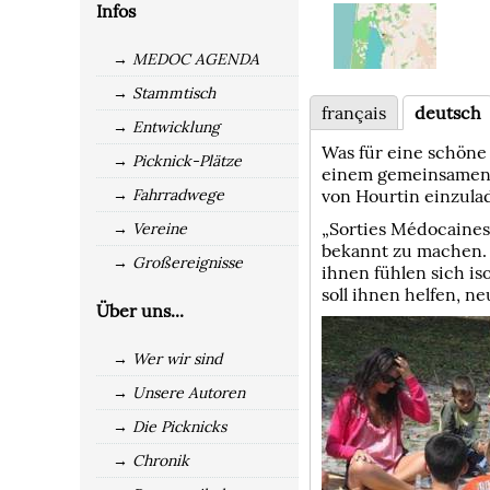
Infos
→ MEDOC AGENDA
→ Stammtisch
français
deutsch
→ Entwicklung
Was für eine schöne
→ Picknick-Plätze
einem gemeinsamen 
→ Fahrradwege
von Hourtin einzula
„Sorties Médocaines
→ Vereine
bekannt zu machen. 
→ Großereignisse
ihnen fühlen sich i
soll ihnen helfen, n
Über uns...
→ Wer wir sind
→ Unsere Autoren
→ Die Picknicks
→ Chronik