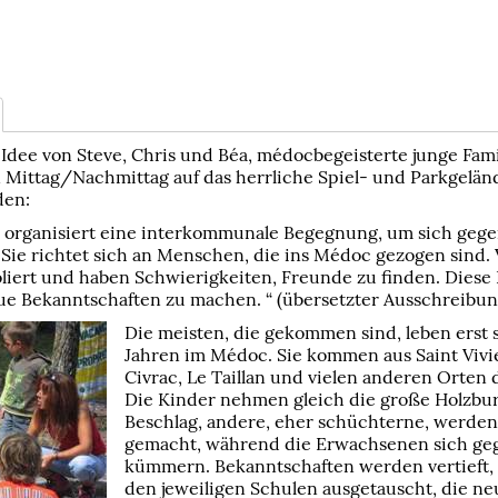
 Idee von Steve, Chris und Béa, médocbegeisterte junge Fami
Mittag/Nachmittag auf das herrliche Spiel- und Parkgelän
den:
 organisiert eine interkommunale Begegnung, um sich gege
Sie richtet sich an Menschen, die ins Médoc gezogen sind. 
soliert und haben Schwierigkeiten, Freunde zu finden. Dies
eue Bekanntschaften zu machen. “ (übersetzter Ausschreibun
Die meisten, die gekommen sind, leben erst s
Jahren im Médoc. Sie kommen aus Saint Vivi
Civrac, Le Taillan und vielen anderen Orten 
Die Kinder nehmen gleich die große Holzbur
Beschlag, andere, eher schüchterne, werden
gemacht, während die Erwachsenen sich gege
kümmern. Bekanntschaften werden vertieft
den jeweiligen Schulen ausgetauscht, die n