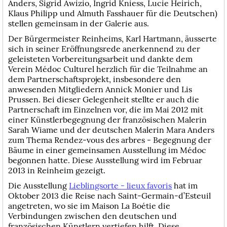
Anders, Sigrid Awizio, Ingrid Kniess, Lucie Heirich,
Klaus Philipp und Almuth Fasshauer für die Deutschen)
stellen gemeinsam in der Galerie aus.
Der Bürgermeister Reinheims, Karl Hartmann, äusserte
sich in seiner Eröffnungsrede anerkennend zu der
geleisteten Vorbereitungsarbeit und dankte dem
Verein Médoc Culturel herzlich für die Teilnahme an
dem Partnerschaftsprojekt, insbesondere den
anwesenden Mitgliedern Annick Monier und Lis
Prussen. Bei dieser Gelegenheit stellte er auch die
Partnerschaft im Einzelnen vor, die im Mai 2012 mit
einer Künstlerbegegnung der französischen Malerin
Sarah Wiame und der deutschen Malerin Mara Anders
zum Thema Rendez-vous des arbres - Begegnung der
Bäume in einer gemeinsamen Ausstellung im Médoc
begonnen hatte. Diese Ausstellung wird im Februar
2013 in Reinheim gezeigt.
Die Ausstellung
Lieblingsorte - lieux favoris
hat im
Oktober 2013 die Reise nach Saint-Germain-d’Esteuil
angetreten, wo sie im Maison La Boétie die
Verbindungen zwischen den deutschen und
französischen Künstlern vertiefen hilft. Diese