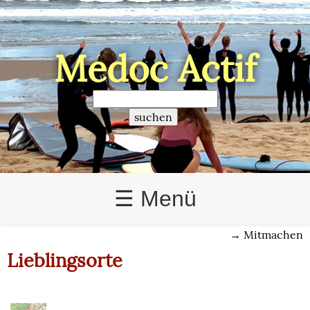
Médoc Actif
>
☰ Menü
→
Mitmachen
Lieblingsorte