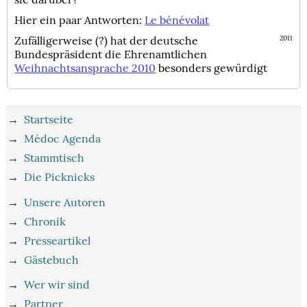
Hier ein paar Antworten:
Le bénévolat
Zufälligerweise (?) hat der deutsche
2011
Bundespräsident die Ehrenamtlichen
Weihnachtsansprache 2010
besonders gewürdigt
→
Startseite
→
Médoc Agenda
→
Stammtisch
→
Die Picknicks
→
Unsere Autoren
→
Chronik
→
Presseartikel
→
Gästebuch
→
Wer wir sind
→
Partner