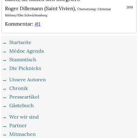
Roger Dillemann (Saint Vivien),
2018
Übersetzung: Christian
Büttner/Elke Schwichtenberg
Kommentar:
#1
→
Startseite
→
Médoc Agenda
→
Stammtisch
→
Die Picknicks
→
Unsere Autoren
→
Chronik
→
Presseartikel
→
Gästebuch
→
Wer wir sind
→
Partner
→
Mitmachen