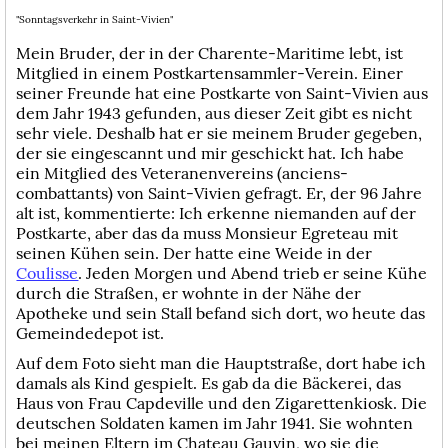
"Sonntagsverkehr in Saint-Vivien"
Mein Bruder, der in der Charente-Maritime lebt, ist
Mitglied in einem Postkartensammler-Verein. Einer
seiner Freunde hat eine Postkarte von Saint-Vivien aus
dem Jahr 1943 gefunden, aus dieser Zeit gibt es nicht
sehr viele. Deshalb hat er sie meinem Bruder gegeben,
der sie eingescannt und mir geschickt hat. Ich habe
ein Mitglied des Veteranenvereins (anciens-
combattants) von Saint-Vivien gefragt. Er, der 96 Jahre
alt ist, kommentierte: Ich erkenne niemanden auf der
Postkarte, aber das da muss Monsieur Egreteau mit
seinen Kühen sein. Der hatte eine Weide in der
Coulisse
. Jeden Morgen und Abend trieb er seine Kühe
durch die Straßen, er wohnte in der Nähe der
Apotheke und sein Stall befand sich dort, wo heute das
Gemeindedepot ist.
Auf dem Foto sieht man die Hauptstraße, dort habe ich
damals als Kind gespielt. Es gab da die Bäckerei, das
Haus von Frau Capdeville und den Zigarettenkiosk. Die
deutschen Soldaten kamen im Jahr 1941. Sie wohnten
bei meinen Eltern im Chateau Gauvin, wo sie die