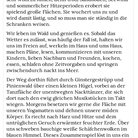
und sommerlicher Hitzeperioden erobert sie
spielend große Flächen. Sie wuchert uns zu und
wird damit lästig, und so muss man sie ständig in die
Schranken weisen.
Wir leben im Wald und genießen es. Sobald das
Wetter es zulässt, was häufig der Fall ist, halten wir
uns im Freien auf, werkeln im Haus und ums Haus,
machen Pläne, lesen, kommunizieren mit unseren
Kindern, lieben Nachbarn und Freunden, kochen,
essen, schlafen ohne Zeitvorgaben und springen
zwischendurch nackt ins Meer.
Der Weg dorthin führt durch Ginstergestrüpp und
Pinienwald über einen kleinen Hügel, vorbei an der
Tanzfläche der unentwegten Nackttänzer, die sich
dort nach den ewig gleichen Musikstücken im Takt
wiegen. Morgens besetzen wir gerne die Fläche mit
unseren Yogamatten und dehnen unsere müden
Körper. Es riecht nach Harz und Hitze und dem
untrüglichen Geruch erwärmter feuchter Erde. Über
uns schweben bauchige weiße Schäfchenwolken im
blauen Himmel. Dieses Zusammenspiel löst in uns ein