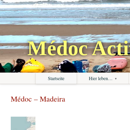
Médoc Acti
Startseite
Hier leben…
Médoc – Madeira