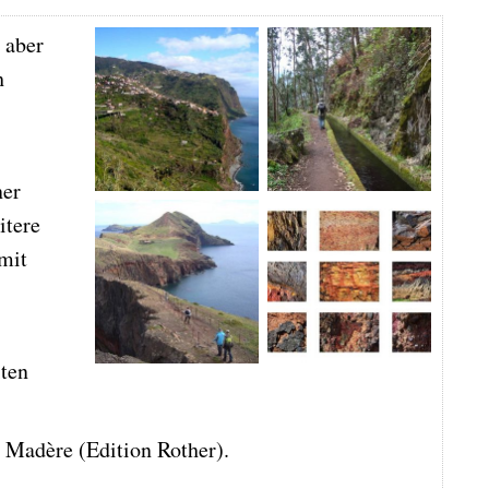
 aber
h
ner
itere
mit
iten
- Madère (Edition Rother).