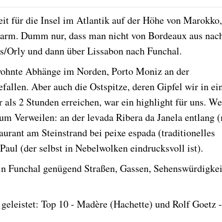
eit für die Insel im Atlantik auf der Höhe von Marokko,
arm. Dumm nur, dass man nicht von Bordeaux aus nac
is/Orly und dann über Lissabon nach Funchal.
ewohnte Abhänge im Norden, Porto Moniz an der
allen. Aber auch die Ostspitze, deren Gipfel wir in ei
ls 2 Stunden erreichen, war ein highlight für uns. We
um Verweilen: an der levada Ribera da Janela entlang (
urant am Steinstrand bei peixe espada (traditionelles
Paul (der selbst in Nebelwolken eindrucksvoll ist).
 in Funchal genügend Straßen, Gassen, Sehenswürdigke
geleistet: Top 10 - Madère (Hachette) und Rolf Goetz 