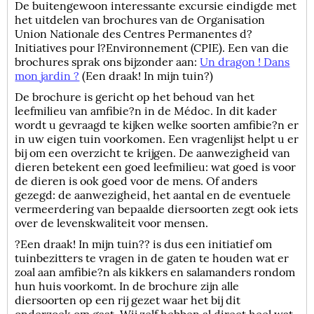
De buitengewoon interessante excursie eindigde met
het uitdelen van brochures van de Organisation
Union Nationale des Centres Permanentes d?
Initiatives pour l?Environnement (CPIE). Een van die
brochures sprak ons bijzonder aan:
Un dragon ! Dans
mon jardin ?
(Een draak! In mijn tuin?)
De brochure is gericht op het behoud van het
leefmilieu van amfibie?n in de Médoc. In dit kader
wordt u gevraagd te kijken welke soorten amfibie?n er
in uw eigen tuin voorkomen. Een vragenlijst helpt u er
bij om een overzicht te krijgen. De aanwezigheid van
dieren betekent een goed leefmilieu: wat goed is voor
de dieren is ook goed voor de mens. Of anders
gezegd: de aanwezigheid, het aantal en de eventuele
vermeerdering van bepaalde diersoorten zegt ook iets
over de levenskwaliteit voor mensen.
?Een draak! In mijn tuin?? is dus een initiatief om
tuinbezitters te vragen in de gaten te houden wat er
zoal aan amfibie?n als kikkers en salamanders rondom
hun huis voorkomt. In de brochure zijn alle
diersoorten op een rij gezet waar het bij dit
onderzoek om gaat. Wij zelf hebben al direct heel wat