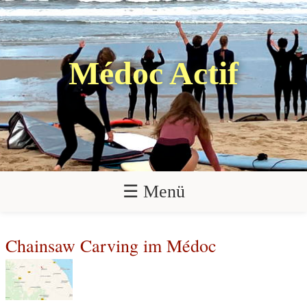
Médoc Actif
☰ Menü
Chainsaw Carving im Médoc