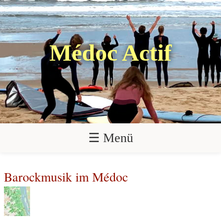
Médoc Actif
☰ Menü
Barockmusik im Médoc