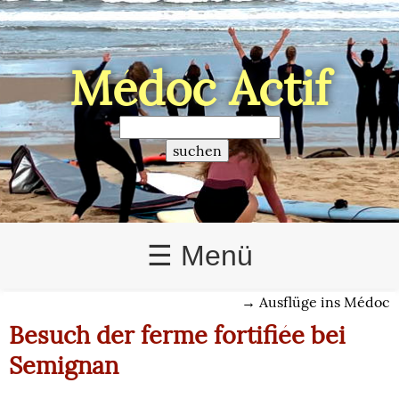
Médoc Actif
>
☰ Menü
→
Ausflüge ins Médoc
Besuch der ferme fortifiée bei
Semignan