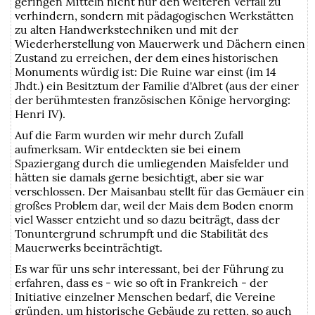
geringen Mitteln nicht nur den weiteren Verfall zu
verhindern, sondern mit pädagogischen Werkstätten
zu alten Handwerkstechniken und mit der
Wiederherstellung von Mauerwerk und Dächern einen
Zustand zu erreichen, der dem eines historischen
Monuments würdig ist: Die Ruine war einst (im 14
Jhdt.) ein Besitztum der Familie d'Albret (aus der einer
der berühmtesten französischen Könige hervorging:
Henri IV).
Auf die Farm wurden wir mehr durch Zufall
aufmerksam. Wir entdeckten sie bei einem
Spaziergang durch die umliegenden Maisfelder und
hätten sie damals gerne besichtigt, aber sie war
verschlossen. Der Maisanbau stellt für das Gemäuer ein
großes Problem dar, weil der Mais dem Boden enorm
viel Wasser entzieht und so dazu beiträgt, dass der
Tonuntergrund schrumpft und die Stabilität des
Mauerwerks beeinträchtigt.
Es war für uns sehr interessant, bei der Führung zu
erfahren, dass es - wie so oft in Frankreich - der
Initiative einzelner Menschen bedarf, die Vereine
gründen, um historische Gebäude zu retten, so auch