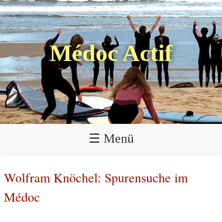
Médoc Actif
☰ Menü
Wolfram Knöchel: Spurensuche im
Médoc