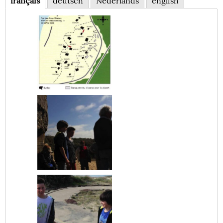
français
deutsch
Nederlands
english