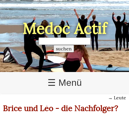
Médoc Actif
>
☰ Menü
→
Leute
Brice und Léo - die Nachfolger?