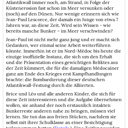
Atlantikwall immer noch, am Strand, in Folge der
Küstenerosion fast schon im Meer versunken oder
(noch) auf den Dünen. Nur wenige erinnern sich wie
Jean-Paul Lescorce, der damals ein Junge von etwa 7
Jahren war, an diese Zeit. Wird sein Wissen - wie
bereits manche Bunker – im Meer verschwinden?
Jean-Paul ist nicht mehr ganz jung und er macht sich
Gedanken, wer einmal seine Arbeit weiterführen
könnte. Immerhin ist er im Nord-Médoc bis heute die
einzige inoffizielle Instanz, die sich um den Erhalt
und die Präsentation eines gewichtigen Reliktes aus
der Zeit kümmert, die für die damaligen Médocainer
ganz am Ende des Krieges erst Kampfhandlungen
brachte: die Bombardierung dieser deutschen
Atlantikwall-Festung durch die Alliierten.
Brice und Léo und alle anderen Kinder, die sich für
diese Zeit interessieren und die Aufgabe übernehmen
wollen, sie anhand der noch erstaunlich intakten
Bunkerreste anderen nahe zu bringen, müssen viel
lernen. Sie tun das aus freien Stücken, nachdem sie
selbst mit ihrer Schulklasse an einer Besichtigung
teilgenommen hatten (
Details
). Eine Zeitlang werden