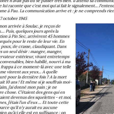
ionet n’avait pas dû se passer très bien. Il attend sa communi
e lui raconte que c’est moi qui ai fait le signalement... J’enten
me à Pau. La communication arrive et : je ne comprends rien !
7 octobre 1945
mon arrivée à Soulac, je reçus de
.. Puis, quelques jours après la
uation à Pin Sec, arrivèrent 45 hommes
rqués pour le reste de leur vie. En
e poux, de crasse, claudiquant. Dans
és un seul désir : manger, manger,
servateur extérieur, vivant entretemps
convenables, bien habillé, nourri à ma
e frappa à ce moment-là avec une telle
 me vinrent aux yeux... A quelle
uré pour la dernière fois ? A la mort
ait 10 ans ! Et même si je souffrais moi-
im, j’ai donné mon pain ; je ne
tre chose. C’étaient des gens qui en
taient devenus des squelettes - et moi,
es, j’étais l’un d’eux ... Et toute cette
arce qu’il n’y aurait eu aucune
ien qu’ici elle est en suffisance : on