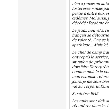
n’en a jamais eu aut
forteresse – mais par
partie d’entre eux es
œdèmes. Moi aussi, j
décédé : l’œdème ét
Le jeudi, nouvel arr
français se détourne 
de volonté. Il ne se 
apathique... Mais ici
Le chef de camp fran
ont repris le service
situation de prisonn
dois faire l’interpr
comme moi. Je le con
mon estomac refusait 
jours, je me sens bien
vie au corps. Et l’â
8 octobre 1945
Les nuits sont déjà s
récupérer dans les bu