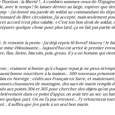
e l’horizon : la liberté !.. A combien sommes-nous de l’Espagn
ble, avec le temps ! Se laisser dériver au large, espérer que 
camp – j’ai donné ma parole de soldat au commandant du dépôt –
assard de libre circulation, j’ai accepté, mais seulement pour
t accord n’est plus valable. « C’est ton bon droit de soldat, n
 préparer quelque chose pour plus tard, ça ne fait pas partie 
 Je remonte la pente : j’ai déjà repris 10 livres!! Hourra ! Je f
ne mine éblouissante... Aujourd’hui est arrivé le premier env
e, flan, farine, biscuits, pois, gruau. Il y a un homme qui vien
onne ; vraiment si bonne qu’à chaque repas je ne peux m’emp
ussi bonne nourriture à la maison... 500 nouveaux prisonnier
ais en Norvège ; cédés aux Français en Sarre, et maintenant, ils
onnes chaussures de montagne, des sacs de marin remplis de to
o aux points 304 et 305 pour chercher des objets qu’on pour
s brièvement dans ce point d’appui, on avait tiré au sec un b
re quelque part. On ne l’a pas retrouvé... J’y retournerai tout 
... il suffira que j’en parle à un seul bon marin.