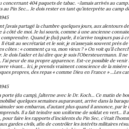
 concernant 404 paquets de tabac. –Jamais arrivés au camp... L
ts au Pin Sec... Je dois rester en tant qu’interprète au camp de 
 1945
 j’avais partagé la chambre quelques jours, aux alentours de N
 à côté de moi. Je lui souris, comme à une ancienne connaissa
r comprendre. Quand je (lui) parle, il n’arrive toujours pas à cr
l était au secrétariat et le soir, je m’asseyais souvent près de
s côtes : « comment ça va, mon vieux ? » On voit qu’il cher
Je dois l’aider et lui dire que je suis l’Obersteuermann. Il ne
.. J’ai peur de ma propre apparence. Est-ce possible de venir
re vivant... Ici, je prends vraiment conscience de la misère da
aques propres, des repas « comme Dieu en France » ...Les cam
 1945
la porte (du camp), j’alterne avec le Dr. Koch... Ce matin de b
mobilisé quelques semaines auparavant, arrive dans la baraque 
issimuler son embarras, d’autant plus quand il annonce, par 
prends. Il a fait teindre son uniforme de soldat en vert... Il 
, pour faire les rapports d’incidents du Pin Sec, c’était l’homme
t aux gardes civils, afin de contrôler les intérêts militaires ré