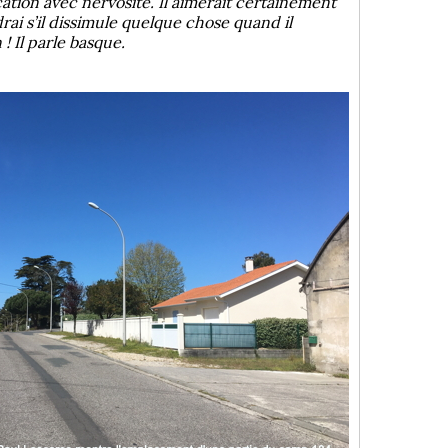
cation avec nervosité. Il aimerait certainement
drai s’il dissimule quelque chose quand il
 Il parle basque.