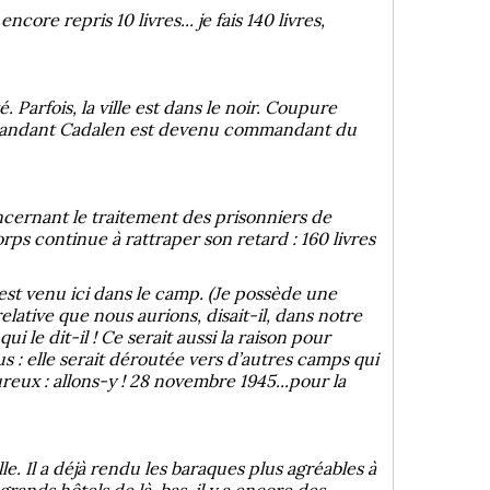
core repris 10 livres... je fais 140 livres,
 Parfois, la ville est dans le noir. Coupure
ommandant Cadalen est devenu commandant du
ncernant le traitement des prisonniers de
orps continue à rattraper son retard : 160 livres
 est venu ici dans le camp. (Je possède une
 relative que nous aurions, disait-il, dans notre
i le dit-il ! Ce serait aussi la raison pour
us : elle serait déroutée vers d’autres camps qui
eux : allons-y ! 28 novembre 1945...pour la
e. Il a déjà rendu les baraques plus agréables à