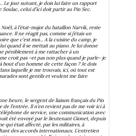
e jour suivant, je dois lui faire un rapport
Soulac, celui d’ici doit partir au Pin Sec.
oël, à l’état-major du bataillon Narvik, reste
nce. Il ne réagit pas, comme si j’étais un
oire que c’est moi... A la cuisine du camp, je
 lui quand il se mettait au piano. Je lui donne
che péniblement à me rattacher à un
 me croit pas –et pas non plus quand je parle- je
 à bout d’un homme de cette façon ? Je dois
ns laquelle je me trouvais, ici, où tout est
arades sont gentils et veulent me faire
onne heure, le sergent de liaison français du Pin
de l’entrée. Il n’en revient pas de me voir ici à
le téléphone de service, une communication avec
avait été envoyé par le lieutenant Gionet, depuis
 qui était affecté, par les militaires, à
sultant des accords internationaux. L’entretien