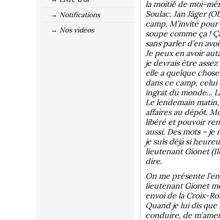
la moitié de moi-même
Soulac. Jan Jäger (Ob
→ Notifications
camp. M’invite pour l
→ Nos vidéos
soupe comme ça ! Ça f
sans parler d’en avo
Je peux en avoir auta
je devrais être assez 
elle a quelque chose d
dans ce camp, celui q
ingrat du monde... La
Le lendemain matin,
affaires au dépôt. M
libéré et pouvoir ren
aussi. Des mots – je
je suis déjà si heur
lieutenant Gionet (I
dire.
On me présente l’envo
lieutenant Gionet me
envoi de la Croix-Ro
Quand je lui dis que
conduire, de m’amene