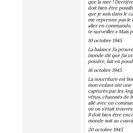
que la mer ! Derrièr
doit bien être possi
que je suis dans le 
me reprenne pas le br
aller en commando, ce
te surveiller.» Mais
10 octobre 1945
La balance l’a prouvé.
monde dit que j’ai u
poudre, lait en poudr
16 octobre 1945
La nourriture est b
mon enfant ont une a
capturés par les Angl
vêtus, chaussés de b
allé avec un command
où on s’était trouvé
Il doit bien être enco
monde soit au courant
20 octobre 1945