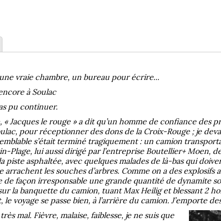
une vraie chambre, un bureau pour écrire...
encore à Soulac
 pas pu continuer.
, « Jacques le rouge » a dit qu’un homme de confiance des pr
 Soulac, pour réceptionner des dons de la Croix-Rouge ; je devai
semblable s’était terminé tragiquement : un camion transpor
-Plage, lui aussi dirigé par l’entreprise Boutellier+ Moen, 
a piste asphaltée, avec quelques malades de là-bas qui doivent
e arrachent les souches d’arbres. Comme on a des explosifs
te de façon irresponsable une grande quantité de dynamite so
sur la banquette du camion, tuant Max Heilig et blessant 2 
 le voyage se passe bien, à l’arrière du camion. J’emporte des 
rès mal. Fièvre, malaise, faiblesse, je ne suis que