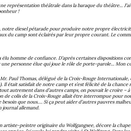
e représentation théâtrale dans la baraque du théâtre... J’ai en
bonheur !
s, notre diesel pétarade pour produire notre propre électricité.
locaux du camp sont éclairés par leur propre courant. Le c
a élu homme de confiance. D’après certaines dispositions co
ir une personne élue qui joue le rôle de porte-parole... Mon c
s, Mr. Paul Thomas, délégué de la Croix-Rouge Internationale,
. Il était satisfait de notre camp et s’est félicité de la chance
 tout autrement dans d’autres camps, on pouvait le croire – à qu
ion de colis de la Croix-Rouge allait être interrompue pour no
 besoin que nous…. Si ça peut aider d’autres pauvres malheur
un journal allemand.
n artiste-peintre originaire du Wolfgangsee, décore la chapell