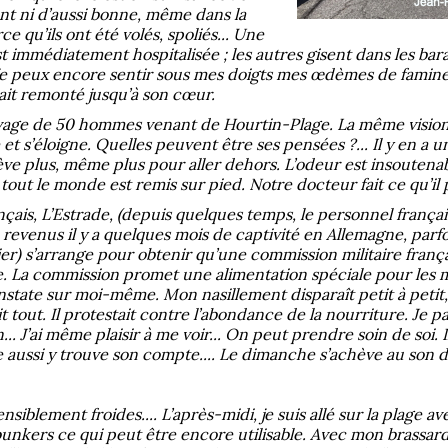
ant ni d’aussi bonne, même dans la
ce qu’ils ont été volés, spoliés... Une
t immédiatement hospitalisée ; les autres gisent dans les bara
e peux encore sentir sous mes doigts mes œdèmes de famine...
ait remonté jusqu’à son cœur.
ivage de 50 hommes venant de Hourtin-Plage. La même vision. 
et s’éloigne. Quelles peuvent être ses pensées ?... Il y en a u
lève plus, même plus pour aller dehors. L’odeur est insoutenable
, tout le monde est remis sur pied. Notre docteur fait ce qu’il 
çais, L’Estrade, (depuis quelques temps, le personnel françai
, revenus il y a quelques mois de captivité en Allemagne, parf
ier) s’arrange pour obtenir qu’une commission militaire franç
ète. La commission promet une alimentation spéciale pour les m
state sur moi-même. Mon nasillement disparaît petit à petit, 
tout. Il protestait contre l’abondance de la nourriture. Je pas
... J’ai même plaisir à me voir... On peut prendre soin de soi. I
me aussi y trouve son compte.... Le dimanche s’achève au son d
ensiblement froides.... L’après-midi, je suis allé sur la plag
nkers ce qui peut être encore utilisable. Avec mon brassard, j’