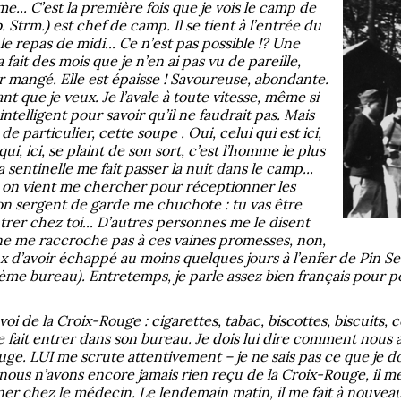
... C’est la première fois que je vois le camp de
. Strm.) est chef de camp. Il se tient à l’entrée du
e repas de midi... Ce n’est pas possible !? Une
ait des mois que je n’en ai pas vu de pareille,
ir mangé. Elle est épaisse ! Savoureuse, abondante.
nt que je veux. Je l’avale à toute vitesse, même si
intelligent pour savoir qu’il ne faudrait pas. Mais
e particulier, cette soupe . Oui, celui qui est ici,
ui, ici, se plaint de son sort, c’est l’homme le plus
 sentinelle me fait passer la nuit dans le camp...
 on vient me chercher pour réceptionner les
on sergent de garde me chuchote : tu vas être
trer chez toi... D’autres personnes me le disent
 ne me raccroche pas à ces vaines promesses, non,
eux d’avoir échappé au moins quelques jours à l’enfer de Pin 
Ième bureau). Entretemps, je parle assez bien français pour 
i de la Croix-Rouge : cigarettes, tabac, biscottes, biscuits, co
 fait entrer dans son bureau. Je dois lui dire comment nous a
uge. LUI me scrute attentivement – je ne sais pas ce que je do
 nous n’avons encore jamais rien reçu de la Croix-Rouge, il 
r chez le médecin. Le lendemain matin, il me fait à nouveau v