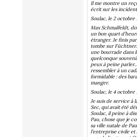
Il me montre un reçu
écrit sur les inciden
Soulac, le 2 octobre
Max Schmalfeldt, dont
un bon quart d’heure
étranger. Je finis pa
tombe sur Füchtner. I
une bourrade dans le
quelconque souvenir. 
peux à peine parler.
ressembler à un cadav
formidable : des bar
manger.
Soulac, le 4 octobre
Je suis de service à 
Sec, qui avait été dé
Soulac, il peine à d
Pau, chose que je com
sa ville natale de Pau
l’entreprise civile e