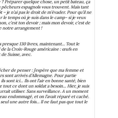
e ? Préparer quelque chose, un petit bateau, ça
des pêcheurs espagnols vous trouvent. Mais tant
 je n’ai pas le droit de m’évader. Pour qu’il ne
 le temps où je suis dans le camp- si je veux
on, c’est ton devoir ; mais mon devoir, c’est de
de notre arrangement !
ais presque 130 livres, maintenant... Tout le
oi de la Croix-Rouge américaine : œufs en
t de Suisse, avec.
êcher de penser : j’espère que ma femme et
s sont arrivés d’Allemagne. Pour partie
 sont ici... Ils ont l’air en bonne santé, bien
ut ce dont un soldat a besoin... Hier, je suis
rait utiliser. Sans surveillance. A un moment
ateau endommagé, et on l’avait réparé et caché.
seul une autre fois... Il ne faut pas que tout le