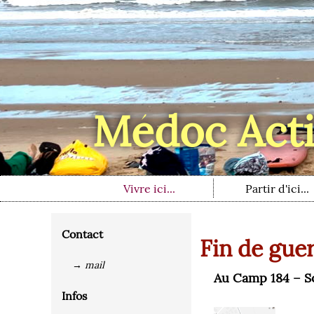
Médoc Acti
Vivre ici...
Partir d'ici...
Contact
Fin de gue
→ mail
Au Camp 184 – S
Infos