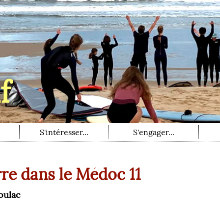
f
S'intéresser...
S'engager...
rre dans le Médoc 11
oulac