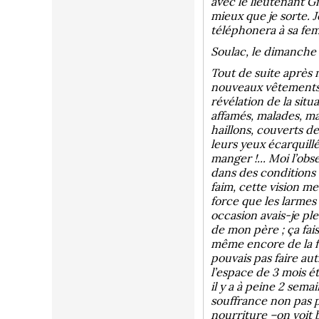
avec le lieutenant G
mieux que je sorte. J
téléphonera à sa fem
Soulac, le dimanche 
Tout de suite après 
nouveaux vêtements..
révélation de la sit
affamés, malades, ma
haillons, couverts d
leurs yeux écarquill
manger !... Moi l’ob
dans des conditions 
faim, cette vision m
force que les larmes
occasion avais-je ple
de mon père ; ça fais
même encore de la fa
pouvais pas faire au
l’espace de 3 mois é
il y a à peine 2 semain
souffrance non pas p
nourriture –on voit b