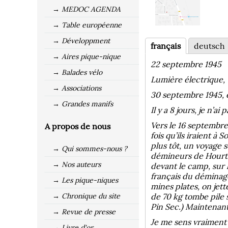
→ MEDOC AGENDA
→ Table européenne
→ Développment
français
deutsch
→ Aires pique-nique
22 septembre 1945
→ Balades vélo
Lumière électrique, 
→ Associations
30 septembre 1945, 
→ Grandes manifs
Il y a 8 jours, je n’ai
Vers le 16 septembre
A propos de nous
fois qu’ils iraient à
plus tôt, un voyage 
→ Qui sommes-nous ?
démineurs de Hourtin
→ Nos auteurs
devant le camp, sur l
français du déminag
→ Les pique-niques
mines plates, on jet
→ Chronique du site
de 70 kg tombe pile 
Pin Sec.) Maintenant,
→ Revue de presse
Je me sens vraiment t
→ Livre d'or