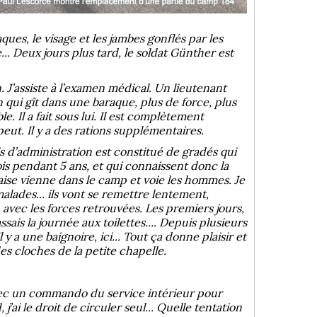
ques, le visage et les jambes gonflés par les
 Deux jours plus tard, le soldat Günther est
J’assiste à l’examen médical. Un lieutenant
n qui gît dans une baraque, plus de force, plus
. Il a fait sous lui. Il est complètement
peut. Il y a des rations supplémentaires.
s d’administration est constitué de gradés qui
ois pendant 5 ans, et qui connaissent donc la
aise vienne dans le camp et voie les hommes. Je
alades... ils vont se remettre lentement,
avec les forces retrouvées. Les premiers jours,
sais la journée aux toilettes.... Depuis plusieurs
l y a une baignoire, ici... Tout ça donne plaisir et
es cloches de la petite chapelle.
e avec un commando du service intérieur pour
ai le droit de circuler seul... Quelle tentation