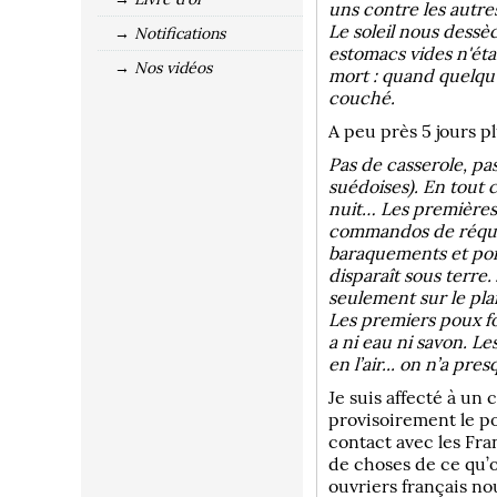
uns contre les autres
Le soleil nous dessè
→ Notifications
estomacs vides n'étan
→ Nos vidéos
mort : quand quelqu'u
couché.
A peu près 5 jours p
Pas de casserole, pa
suédoises). En tout 
nuit… Les premières 
commandos de réquisi
baraquements et poin
disparaît sous terre.
seulement sur le pla
Les premiers poux fon
a ni eau ni savon. Les
en l’air... on n’a p
Je suis affecté à un
provisoirement le po
contact avec les Fra
de choses de ce qu’on
ouvriers français no