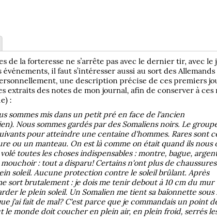
 de la forteresse ne s’arrête pas avec le dernier tir, avec le
s événements, il faut s’intéresser aussi au sort des Allemands 
personnellement, une description précise de ces premiers jour
s extraits des notes de mon journal, afin de conserver à ce
e) :
us sommes mis dans un petit pré en face de l'ancien
ien). Nous sommes gardés par des Somaliens noirs. Le group
suivants pour atteindre une centaine d'hommes. Rares sont c
ure ou un manteau. On est là comme on était quand ils nous 
volé toutes les choses indispensables : montre, bague, argent
e mouchoir : tout a disparu! Certains n'ont plus de chaussure
in soleil. Aucune protection contre le soleil brûlant. Après
 me sort brutalement : je dois me tenir debout à 10 cm du mur 
rder le plein soleil. Un Somalien me tient sa baïonnette sous 
e j'ai fait de mal? C'est parce que je commandais un point d
t le monde doit coucher en plein air, en plein froid, serrés le