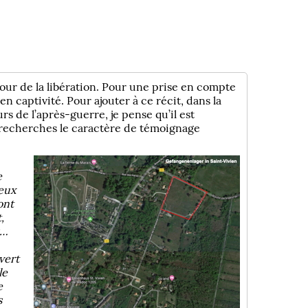
 jour de la libération. Pour une prise en compte
en captivité. Pour ajouter à ce récit, dans la
s de l’après-guerre, je pense qu’il est
s recherches le caractère de témoignage
e
eux
ont
,
s…
vert
le
e
s