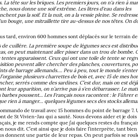
. La tête sur les briques. Les premiers jours, on n'a rien à ma
che, nous donne une soif extrême. Les litres d'eau dans les
chent pas la soif. Et la nuit, on a la vessie pleine. Se redress
n bouge, une mitraillette tire au-dessus de nos têtes. On doit
lus tard, environ 600 hommes sont déplacés sur le terrain de 
s de cuillère. La première soupe de légumes secs est distribu
cas, on peut maintenant aller pisser dans un trou de bombe. O
tentes apparaissent. Ceux qui ont une toile de tente se reg
tion peuvent aller chercher des planches, couvertures, pout
ts de barrage allemands…. Peu à peu, tout le monde s’enterr
 J’organise plusieurs charrettes de bois et, avec 15 de mes ho
ncher, serrés comme des sardines. C’est dur, mais on est déjà
t leur apparition, on n’arrive pas à s’en débarrasser. Le matin
 barbes poussent... Les Français nous racontent : le Führer est m
resque rien à manger… quelques légumes secs des stocks allema
 commando de travail avec 15 hommes du point de barrage 7. U
nt de St Vivien-Jau qui a sauté. Nous devons aider et je dois
nçais, je me rends compte que j’ai quelques restes du français
 nous dit. C’est ainsi que je dois faire l’interprète, tant bien
us donnent une partie de leur repas. On peut parfois se roule