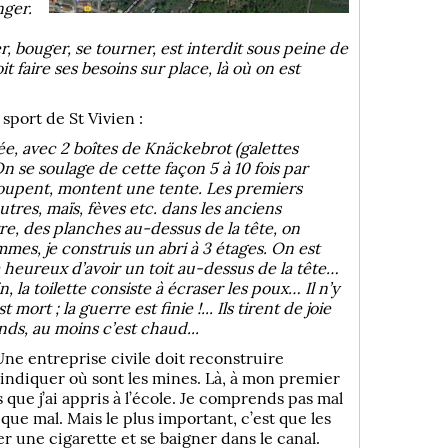
nger.
er, bouger, se tourner, est interdit sous peine de
 faire ses besoins sur place, là où on est
sport de St Vivien :
ée, avec 2 boîtes de Knäckebrot (galettes
n se soulage de cette façon 5 à 10 fois par
roupent, montent une tente. Les premiers
res, maïs, fèves etc. dans les anciens
e, des planches au-dessus de la tête, on
mmes, je construis un abri à 3 étages. On est
 heureux d’avoir un toit au-dessus de la tête…
, la toilette consiste à écraser les poux… Il n’y
ort ; la guerre est finie !... Ils tirent de joie
nds, au moins c’est chaud...
ne entreprise civile doit reconstruire
 indiquer où sont les mines. Là, à mon premier
 que j’ai appris à l’école. Je comprends pas mal
 que mal. Mais le plus important, c’est que les
r une cigarette et se baigner dans le canal.