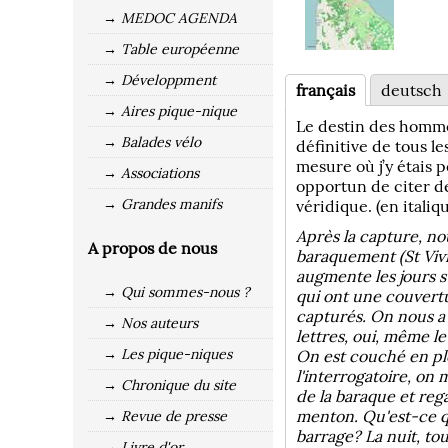
→ MEDOC AGENDA
→ Table européenne
→ Développment
français
deutsch
→ Aires pique-nique
Le destin des hommes
→ Balades vélo
définitive de tous le
mesure où j’y étais 
→ Associations
opportun de citer de
→ Grandes manifs
véridique. (en italiqu
Après la capture, no
A propos de nous
baraquement (St Viv
augmente les jours 
→ Qui sommes-nous ?
qui ont une couvert
capturés. On nous a 
→ Nos auteurs
lettres, oui, même l
→ Les pique-niques
On est couché en ple
l'interrogatoire, on
→ Chronique du site
de la baraque et rega
menton. Qu'est-ce qu
→ Revue de presse
barrage? La nuit, tou
→ Livre d'or