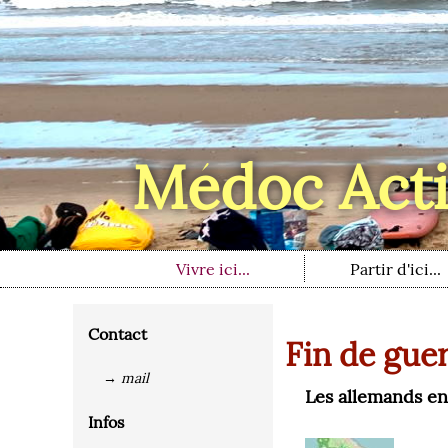
Médoc Acti
Vivre ici...
Partir d'ici...
Contact
Fin de gue
→ mail
Les allemands en
Infos