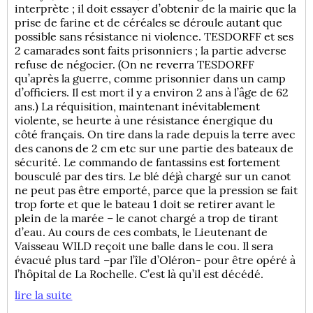
interprète ; il doit essayer d’obtenir de la mairie que la
prise de farine et de céréales se déroule autant que
possible sans résistance ni violence. TESDORFF et ses
2 camarades sont faits prisonniers ; la partie adverse
refuse de négocier. (On ne reverra TESDORFF
qu’après la guerre, comme prisonnier dans un camp
d’officiers. Il est mort il y a environ 2 ans à l’âge de 62
ans.) La réquisition, maintenant inévitablement
violente, se heurte à une résistance énergique du
côté français. On tire dans la rade depuis la terre avec
des canons de 2 cm etc sur une partie des bateaux de
sécurité. Le commando de fantassins est fortement
bousculé par des tirs. Le blé déjà chargé sur un canot
ne peut pas être emporté, parce que la pression se fait
trop forte et que le bateau 1 doit se retirer avant le
plein de la marée – le canot chargé a trop de tirant
d’eau. Au cours de ces combats, le Lieutenant de
Vaisseau WILD reçoit une balle dans le cou. Il sera
évacué plus tard –par l’île d’Oléron- pour être opéré à
l’hôpital de La Rochelle. C’est là qu’il est décédé.
lire la suite