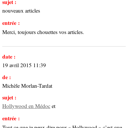
sujet :
nouveaux articles
entrée :
Merci, toujours chouettes vos articles.
date :
19 avril 2015 11:39
de :
Michèle Morlan-Tardat
sujet :
Hollywood en Médoc
et
entrée :
Tout ce que je peux dire pour « Hollywood » c’est que